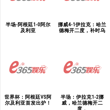
半场-阿根廷1-0阿尔
挪威4-1伊拉克：哈兰
及利亚
德梅开二度，补时乌
世界杯：阿根廷VS阿
半场：伊拉克1-2挪
尔及利亚首发出炉！
威，哈兰德梅开二
度，