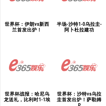
世界杯：伊朗vs新西
半场-沙特1-0乌拉圭-
兰首发出炉！
阿卜杜拉建功
世界杯战报：哈尼乌
世界杯：沙特vs乌拉
龙送礼，比利时1-1埃
圭首发出炉！萨勒姆
P