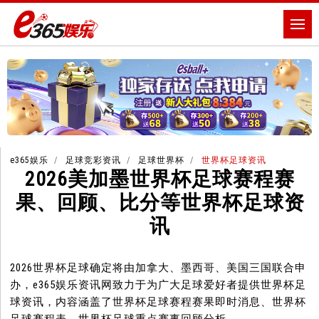
e365娱乐
足球竞彩资讯
足球世界杯
世界杯足球资讯
2026美加墨世界杯足球赛程赛
果、回顾、比分等世界杯足球资
讯
2026世界杯足球确定将由加拿大、墨西哥、美国三国联合申
办，e365娱乐资讯网致力于为广大足球爱好者提供世界杯足
球资讯，内容涵盖了世界杯足球赛程赛果即时消息、世界杯
足球赛程表、世界杯足球重点赛事回顾分析。