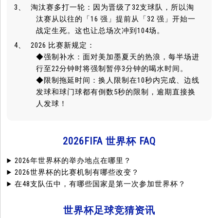
淘汰赛多打一轮：因为晋级了32支球队，所以淘
汰赛从以往的「16 强」提前从「32 强」开始一
战定生死。这也让总场次冲到104场。
2026 比赛新规定：
◆强制补水：面对美加墨夏天的热浪，每半场进
行至22分钟时将强制暂停3分钟的喝水时间。
◆限制拖延时间：换人限制在10秒内完成、边线
发球和球门球都有倒数5秒的限制，逾期直接换
人发球！
2026FIFA 世界杯 FAQ
2026年世界杯的举办地点在哪里？
2026世界杯的比赛机制有哪些改变？
在48支队伍中，有哪些国家是第一次参加世界杯？
世界杯足球竞猜资讯