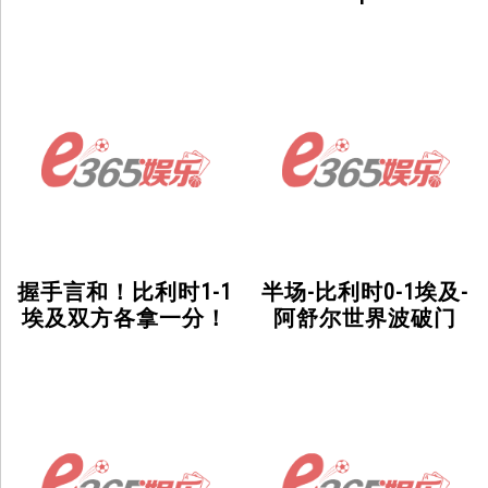
握手言和！比利时1-1
半场-比利时0-1埃及-
埃及双方各拿一分！
阿舒尔世界波破门