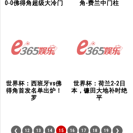
0-0佛得角超级大冷门
角-费兰中门柱
世界杯：西班牙vs佛
世界杯：荷兰2-2日
得角首发名单出炉！
本，镰田大地补时绝
罗
平
12
13
14
15
16
17
18
19