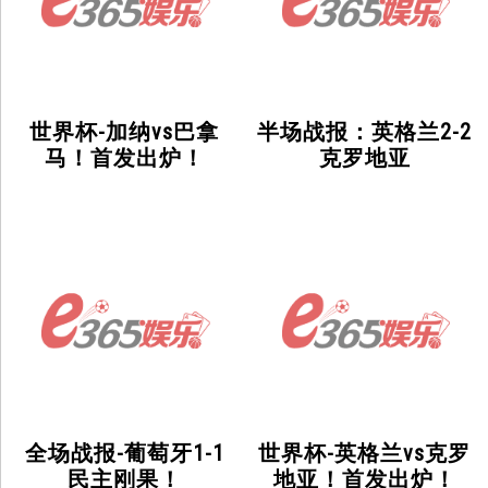
世界杯-加纳vs巴拿
半场战报：英格兰2-2
马！首发出炉！
克罗地亚
全场战报-葡萄牙1-1
世界杯-英格兰vs克罗
民主刚果！
地亚！首发出炉！