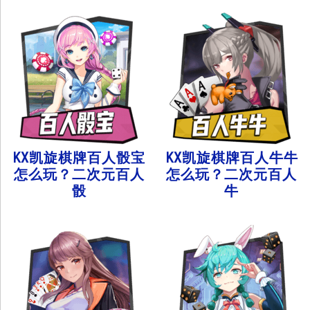
KX凯旋棋牌百人骰宝
KX凯旋棋牌百人牛牛
怎么玩？二次元百人
怎么玩？二次元百人
骰
牛