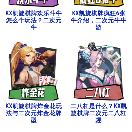
KX凯旋棋牌欢乐斗牛
KX凯旋棋牌疯狂6张
怎么个玩法？二次元
牛介绍，二次元牛牛
牛
游
KX凯旋棋牌炸金花玩
二八杠是什么？KX凯
法与二次元炸金花牌
旋棋牌二次元二八杠
型
规