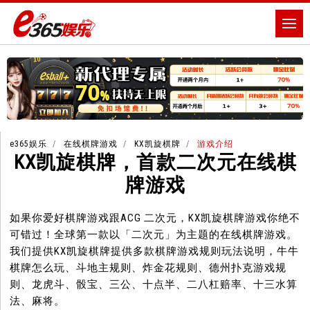
e365娱乐
在线棋牌游戏
KX凯旋棋牌
游戏介绍
KX凯旋棋牌，首款二次元在线棋
牌游戏
如果你爱好棋牌游戏跟ACG 二次元，KX凯旋棋牌游戏你绝不
可错过！全球第一款以「二次元」为主题的在线棋牌游戏。
我们提供KX凯旋棋牌提供多款棋牌游戏规则玩法说明，牛牛
棋牌怎么玩、斗地主规则、炸金花规则、德州扑克游戏规
则、龙虎斗、骰宝、三公、十点半、二八杠赔率、十三水算
法、麻将。