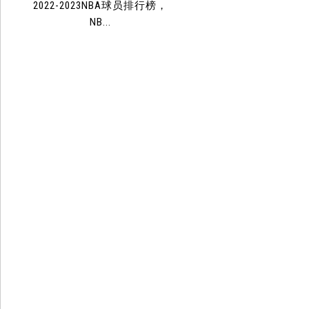
2022-2023NBA球员排行榜，
NB...