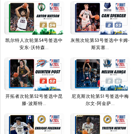
凯尔特人次轮第54号签选中
灰熊次轮第53号签选中卡姆-
安东-沃特森...
斯宾塞...
开拓者次轮第52号签选中昆
尼克斯次轮第51号签选中梅
滕-波斯特...
尔文-阿金萨...