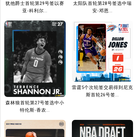
犹他爵士首轮第29号签以赛
太阳队首轮第28号签选中瑞
亚-科利尔...
安-邓恩...
雷霆5个次轮签交易得到尼克
斯首轮26号签...
森林狼首轮第27号签选中小
特伦斯-香农...