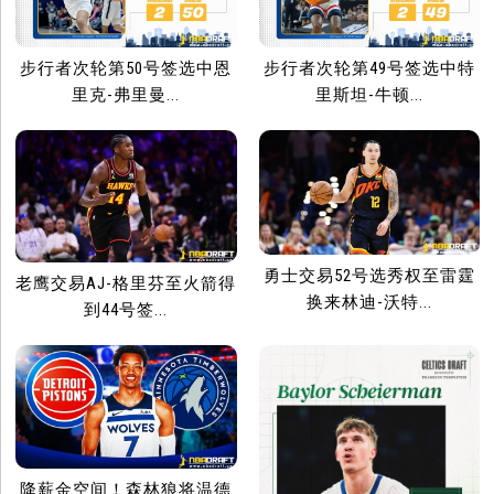
步行者次轮第50号签选中恩
步行者次轮第49号签选中特
里克-弗里曼...
里斯坦-牛顿...
勇士交易52号选秀权至雷霆
老鹰交易AJ-格里芬至火箭得
换来林迪-沃特...
到44号签...
降薪金空间！森林狼将温德