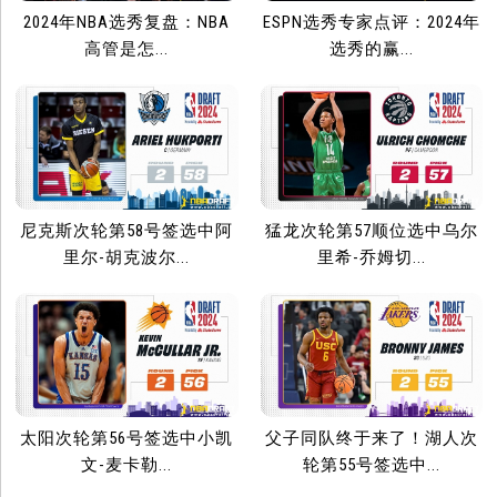
2024年NBA选秀复盘：NBA
ESPN选秀专家点评：2024年
高管是怎...
选秀的赢...
尼克斯次轮第58号签选中阿
猛龙次轮第57顺位选中乌尔
里尔-胡克波尔...
里希-乔姆切...
太阳次轮第56号签选中小凯
父子同队终于来了！湖人次
文-麦卡勒...
轮第55号签选中...