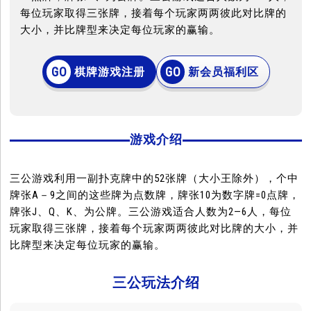
每位玩家取得三张牌，接着每个玩家两两彼此对比牌的
大小，并比牌型来决定每位玩家的赢输。
棋牌游戏注册
新会员福利区
游戏介绍
三公游戏利用一副扑克牌中的52张牌（大小王除外），个中
牌张A－9之间的这些牌为点数牌，牌张10为数字牌=0点牌，
牌张J、Q、K、为公牌。三公游戏适合人数为2—6人，每位
玩家取得三张牌，接着每个玩家两两彼此对比牌的大小，并
比牌型来决定每位玩家的赢输。
三公玩法介绍