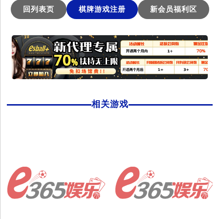
回列表页
棋牌游戏注册
新会员福利区
相关游戏