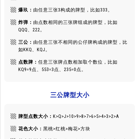
爆玖：
由任意三张3构成的牌型，比如333。
炸弹：
由点数相同的三张牌组成的牌型，比如
QQQ、222。
三公：
由任意三张不相同的公仔牌构成的牌型，比
如KKQ、KQJ。
点数牌：
任意三张牌点数相加取个数位，比如
KQ9=9点、553=3点、235=0点。
三公牌型大小
牌型点数大小：
K>Q>J>10>9>8>7>6>5>4>3>2>A
花色大小：
黑桃>红桃>梅花>方块