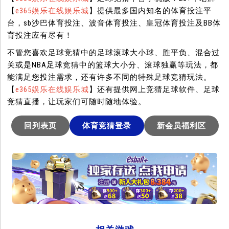
【
e365娱乐在线娱乐城
】提供最多国内知名的体育投注平
台，sb沙巴体育投注、波音体育投注、皇冠体育投注及BB体
育投注应有尽有！
不管您喜欢足球竞猜中的足球滚球大小球、胜平负、混合过
关或是NBA足球竞猜中的篮球大小分、滚球独赢等玩法，都
能满足您投注需求，还有许多不同的特殊足球竞猜玩法。
【
e365娱乐在线娱乐城
】还有提供网上竞猜足球软件、足球
竞猜直播，让玩家们可随时随地体验。
回列表页
体育竞猜登录
新会员福利区