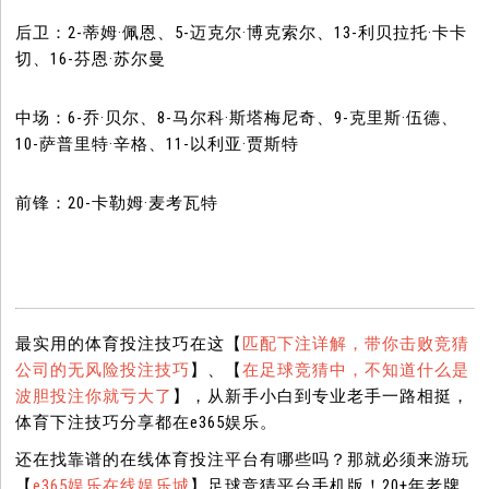
后卫：2-蒂姆·佩恩、5-迈克尔·博克索尔、13-利贝拉托·卡卡
切、16-芬恩·苏尔曼
中场：6-乔·贝尔、8-马尔科·斯塔梅尼奇、9-克里斯·伍德、
10-萨普里特·辛格、11-以利亚·贾斯特
前锋：20-卡勒姆·麦考瓦特
最实用的体育投注技巧在这【
匹配下注详解，带你击败竞猜
公司的无风险投注技巧
】、【
在足球竞猜中，不知道什么是
波胆投注你就亏大了
】，从新手小白到专业老手一路相挺，
体育下注技巧分享都在e365娱乐。
还在找靠谱的在线体育投注平台有哪些吗？那就必须来游玩
【
e365娱乐在线娱乐城
】足球竞猜平台手机版！20+年老牌