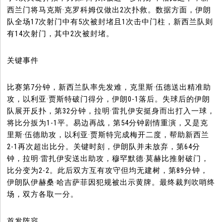
西兰门将马克斯·克罗科姆仅做出2次扑救。数据方面，伊朗
队全场17次射门中有5次被封堵且1次击中门柱，新西兰队则
有14次射门，其中2次被封堵。
关键事件
比赛第7分钟，新西兰队率先发难，克里斯·伍德送出精准助
攻，以利亚·贾斯特破门得分，伊朗0-1落后。失球后的伊朗
队展开反扑，第32分钟，拉明·雷扎伊安挺身而出打入一球，
将比分扳为1-1平。易边再战，第54分钟剧情重演，又是克
里斯·伍德助攻，以利亚·贾斯特完成梅开二度，帮助新西兰
2-1再次超出比分。关键时刻，伊朗队并未放弃，第64分
钟，拉明·雷扎伊安送出助攻，穆罕默德·莫赫比推射破门，
比分变为2-2。此后双方互有攻守但均无建树，第89分钟，
伊朗队伊赫桑·哈吉萨菲因犯规被出示黄牌。最终裁判吹哨终
场，双方各取一分。
首发阵容