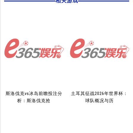
相关游戏
斯洛伐克vs冰岛前瞻投注分
土耳其征战2026年世界杯：
析：斯洛伐克抢
球队概况与历