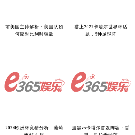
前美国主帅解析：美国队如
搭上2022卡塔尔世界杯话
何应对比利时强敌
题，5种足球阵
2024欧洲杯竞猜分析｜葡萄
波黑vs卡塔尔首发阵容：哲