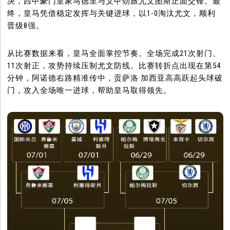
决，西甲豪门皇家马德里与义甲劲旅尤文图斯正面交锋。最
终，皇马凭借稳定发挥与关键进球，以1-0淘汰尤文，顺利
晋级8强。
从比赛数据来看，皇马全面掌控节奏。全场完成21次射门、
11次射正，攻势持续压制尤文防线。比赛转折点出现在第54
分钟，阿诺德右路精准传中，贡萨洛·加西亚高高跃起头球破
门，攻入全场唯一进球，帮助皇马取得领先。