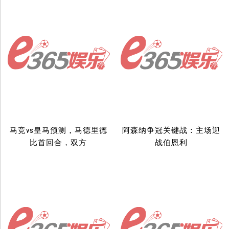
马竞vs皇马预测，马德里德
阿森纳争冠关键战：主场迎
比首回合，双方
战伯恩利