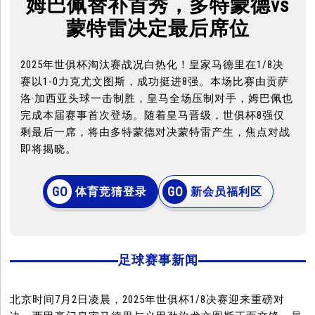
姆巴佩替补首秀，多特蒙德vs
蒙特雷决定最后席位
2025年世俱杯淘汰赛战况白热化！皇家马德里在1/8决
赛以1-0力克尤文图斯，成功挺进8强。本场比赛由贡萨
洛·加西亚头球一击制胜，皇马全场压制对手，姆巴佩也
完成本届赛事首次登场。随着皇马晋级，世俱杯8强仅
剩最后一席，将由多特蒙德对决蒙特雷产生，焦点对战
即将揭晓。
体育竞猜登录
新会员福利区
足球赛事新闻
北京时间7月2日凌晨，2025年世俱杯1/8决赛迎来重磅对