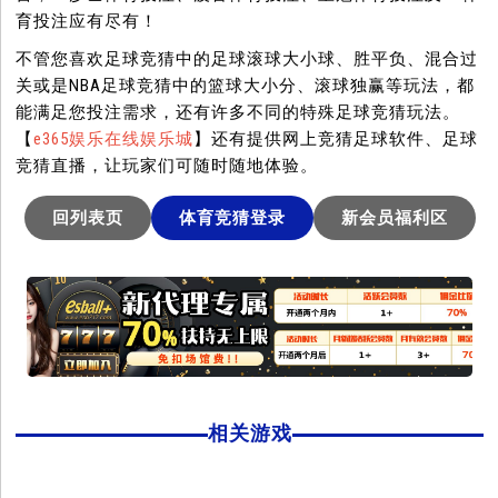
育投注应有尽有！
不管您喜欢足球竞猜中的足球滚球大小球、胜平负、混合过
关或是NBA足球竞猜中的篮球大小分、滚球独赢等玩法，都
能满足您投注需求，还有许多不同的特殊足球竞猜玩法。
【
e365娱乐在线娱乐城
】还有提供网上竞猜足球软件、足球
竞猜直播，让玩家们可随时随地体验。
回列表页
体育竞猜登录
新会员福利区
相关游戏