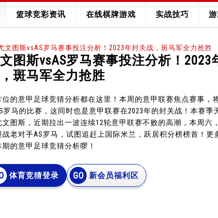
篮球竞彩资讯
在线棋牌游戏
实战技巧
游
尤文图斯vsAS罗马赛事投注分析！2023年封关战，斑马军全力抢胜
NBA新闻
足球世界杯
BB棋牌
文图斯vsAS罗马赛事投注分析！202
战，斑马军全力抢胜
最新消息
世界杯足球资讯
游戏介绍
賽
英
方位的意甲足球竞猜分析都在这里！本周的意甲联赛焦点赛事，
NBA交易转会
奥运会足球
球
西
sAS罗马的比赛，这同时也是意甲联赛在2023年的封关战！本赛
NBA竞猜
球
法
尤文图斯，近期拉出一波连续12轮意甲联赛不败的高潮，本周六
NBA球队
薪
德
迎战老对手AS罗马，试图追赶上国际米兰，跃居积分榜榜首！更
本期的意甲足球竞猜分析啰！
NBA球员
新
意
欧
体育竞猜登录
新会员福利区
欧
欧
世