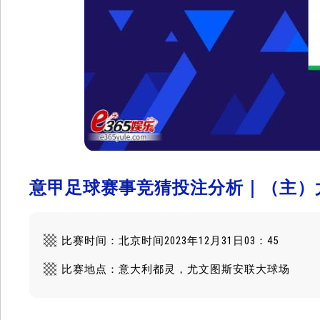
意甲足球赛事竞猜投注分析｜（主）尤
比赛时间：北京时间2023年12月31日03：45
比赛地点：意大利都灵，尤文图斯安联大球场