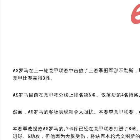
AS罗马在上一轮意甲联赛中击败了上赛季冠军那不勒斯，
意甲比赛赢得3胜。
AS罗马目前在意甲积分榜上排名第6名。仅落后第4名博洛
然而，AS罗马的客场表现却令人担忧。本赛季意甲联赛，
本赛季改投效AS罗马的卢卡库已经在意甲联赛打进了8球。他是
进球、6助攻，但他因为大腿受伤，将缺席本轮尤文图斯