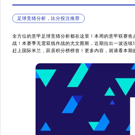
足球竞猜分析，比分投注推荐
全方位的意甲足球竞猜分析都在这里！本周的意甲联赛焦点赛
战！本赛季无需双线作战的尤文图斯，近期拉出一波连续1
赶上国际米兰，跃居积分榜榜首！更多内容，就请看本期