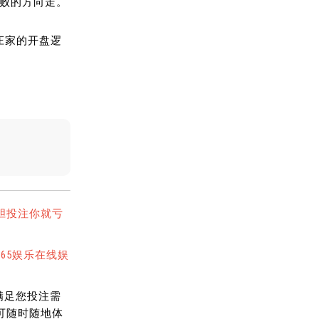
不败的方向走。
庄家的开盘逻
胆投注你就亏
365娱乐在线娱
满足您投注需
可随时随地体