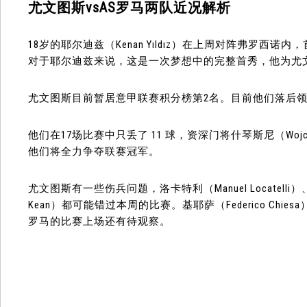
尤文图斯vsAS罗马两队近况解析
18岁的耶尔迪兹（Kenan Yıldız）在上周对阵弗罗
对于耶尔迪兹来说，这是一次梦想中的完整首秀，他为尤
尤文图斯目前暂居意甲联赛积分榜第2名。目前他们落后领
他们在17场比赛中只丢了 11 球，资深门将什琴斯尼（Woj
他们将全力争夺联赛冠军。
尤文图斯有一些伤兵问题，洛卡特利（Manuel Locatelli）、桑德
Kean）都可能错过本周的比赛。基耶萨（Federico C
罗马的比赛上场还有待观察。