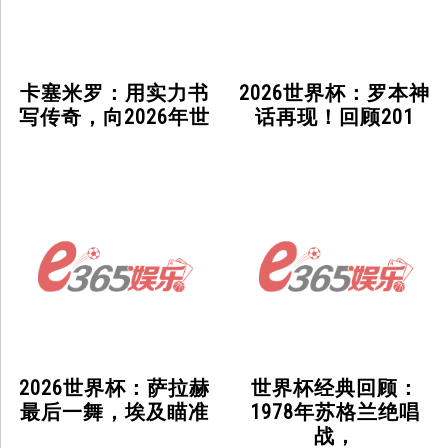
卡塞米罗：用实力书
2026世界杯：罗本神
写传奇，向2026年世
话再现！回顾201
2026世界杯：萨拉赫
世界杯经典回顾：
最后一舞，埃及瞄准
1978年苏格兰绝唱
战，