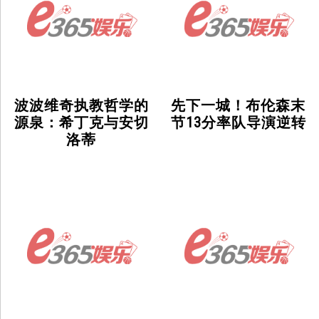
波波维奇执教哲学的
先下一城！布伦森末
源泉：希丁克与安切
节13分率队导演逆转
洛蒂