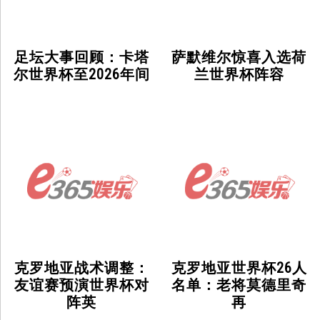
足坛大事回顾：卡塔
萨默维尔惊喜入选荷
尔世界杯至2026年间
兰世界杯阵容
克罗地亚战术调整：
克罗地亚世界杯26人
友谊赛预演世界杯对
名单：老将莫德里奇
阵英
再