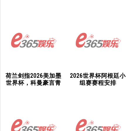
荷兰剑指2026美加墨
2026世界杯阿根廷小
世界杯，科曼豪言青
组赛赛程安排