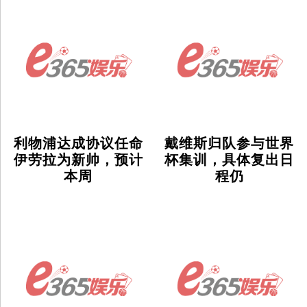
利物浦达成协议任命
戴维斯归队参与世界
伊劳拉为新帅，预计
杯集训，具体复出日
本周
程仍