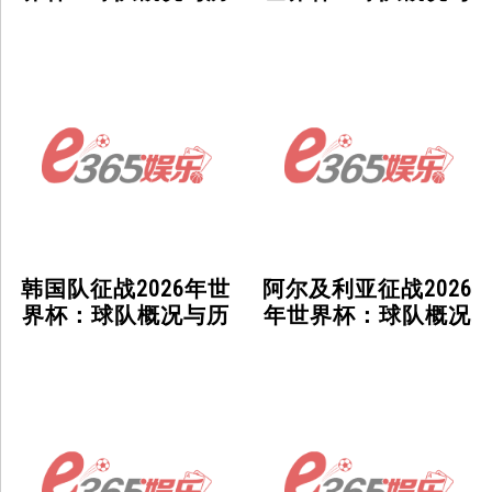
韩国队征战2026年世
阿尔及利亚征战2026
界杯：球队概况与历
年世界杯：球队概况