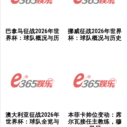
巴拿马征战2026年世
挪威征战2026年世界
界杯：球队概况与历
杯：球队概况与历史
澳大利亚征战2026年
本菲卡帅位变动：席
世界杯：球队全览与
尔瓦接任主教练，穆