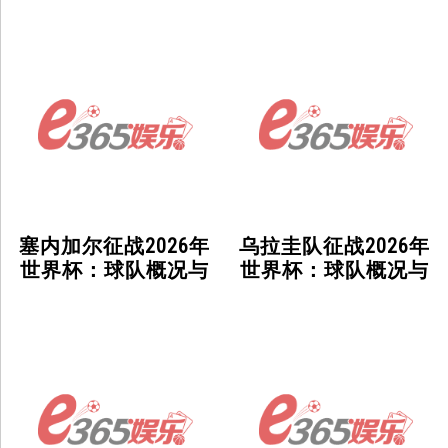
塞内加尔征战2026年
乌拉圭队征战2026年
世界杯：球队概况与
世界杯：球队概况与