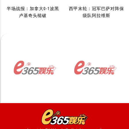
半场战报：加拿大0-1波黑
西甲末轮：冠军巴萨对阵保
卢基奇头槌破
级队阿拉维斯