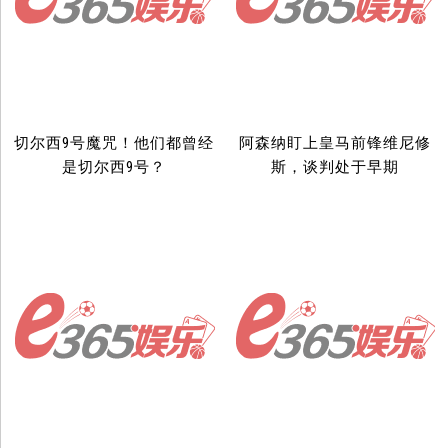
切尔西9号魔咒！他们都曾经
阿森纳盯上皇马前锋维尼修
是切尔西9号？
斯，谈判处于早期