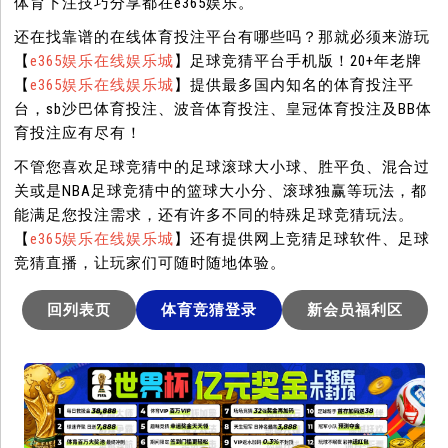
体育下注技巧分享都在e365娱乐。
还在找靠谱的在线体育投注平台有哪些吗？那就必须来游玩
【
e365娱乐在线娱乐城
】足球竞猜平台手机版！20+年老牌
【
e365娱乐在线娱乐城
】提供最多国内知名的体育投注平
台，sb沙巴体育投注、波音体育投注、皇冠体育投注及BB体
育投注应有尽有！
不管您喜欢足球竞猜中的足球滚球大小球、胜平负、混合过
关或是NBA足球竞猜中的篮球大小分、滚球独赢等玩法，都
能满足您投注需求，还有许多不同的特殊足球竞猜玩法。
【
e365娱乐在线娱乐城
】还有提供网上竞猜足球软件、足球
竞猜直播，让玩家们可随时随地体验。
回列表页
体育竞猜登录
新会员福利区