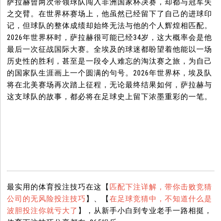
萨拉赫曾两次带领球队闯入非洲国家杯决赛，却都与冠军失
之交臂。在世界杯赛场上，他虽然已经留下了自己的进球印
记，但球队的整体成绩却始终无法与他的个人辉煌相匹配。
2026年世界杯时，萨拉赫很可能已经34岁，这大概率会是他
最后一次征战国际大赛。全埃及的球迷都盼望着他能以一场
历史性的胜利，甚至是一段令人难忘的淘汰赛之旅，为自己
的国家队生涯画上一个圆满的句号。2026年世界杯，埃及队
将在北美赛场再次踏上征程，无论最终结果如何，萨拉赫与
这支球队的故事，都必将在足球史上留下浓墨重彩的一笔。
最实用的体育投注技巧在这【
匹配下注详解，带你击败竞猜
公司的无风险投注技巧
】、【
在足球竞猜中，不知道什么是
波胆投注你就亏大了
】，从新手小白到专业老手一路相挺，