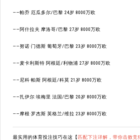
——帕乔 厄瓜多尔/巴黎 24岁 8000万欧
——阿什拉夫 摩洛哥/巴黎 27岁 8000万欧
——努诺·门德斯 葡萄牙/巴黎 23岁 8000万欧
——麦卡利斯特 阿根廷/利物浦 27岁 8000万欧
——尼科·帕斯 阿根廷/科莫 21岁 8000万欧
——扎伊尔·埃梅里 法国/巴黎 20岁 8000万欧
——摩根·罗杰斯 英格兰/维拉 23岁 8000万欧
最实用的体育投注技巧在这【
匹配下注详解，带你击败竞