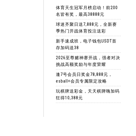
体育天生冠军月榜启动！前200
名皆有奖，最高38888元
球迷齐聚日送7,888元，全新赛
季热门开战体育投注送彩
新手速成班，电子钱包USDT首
存加码送38
2026至尊赌神赛开战，强者对决
挑战高额奖励与年度荣耀
逢7号会员日奖金78,888元，
esball+会员专属限定攻略
玩棋牌送彩金，天天棋牌嗨加码
狂得10,388元