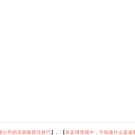
猜公司的无风险投注技巧
】、【
在足球竞猜中，不知道什么是波