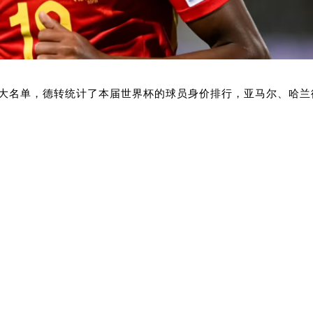
了参赛大名单，德转统计了本届世界杯的球员身价排行，亚马尔、哈兰