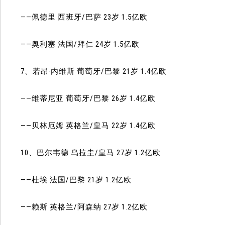
——佩德里 西班牙/巴萨 23岁 1.5亿欧
——奥利塞 法国/拜仁 24岁 1.5亿欧
7、若昂·内维斯 葡萄牙/巴黎 21岁 1.4亿欧
——维蒂尼亚 葡萄牙/巴黎 26岁 1.4亿欧
——贝林厄姆 英格兰/皇马 22岁 1.4亿欧
10、巴尔韦德 乌拉圭/皇马 27岁 1.2亿欧
——杜埃 法国/巴黎 21岁 1.2亿欧
——赖斯 英格兰/阿森纳 27岁 1.2亿欧