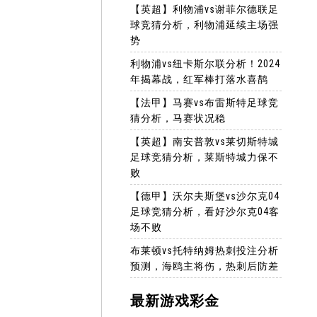
【英超】利物浦vs谢菲尔德联足
球竞猜分析，利物浦延续主场强
势
利物浦vs纽卡斯尔联分析！2024
年揭幕战，红军棒打落水喜鹊
【法甲】马赛vs布雷斯特足球竞
猜分析，马赛状况稳
【英超】南安普敦vs莱切斯特城
足球竞猜分析，莱斯特城力保不
败
【德甲】沃尔夫斯堡vs沙尔克04
足球竞猜分析，看好沙尔克04客
场不败
布莱顿vs托特纳姆热刺投注分析
预测，海鸥主将伤，热刺后防差
最新游戏彩金