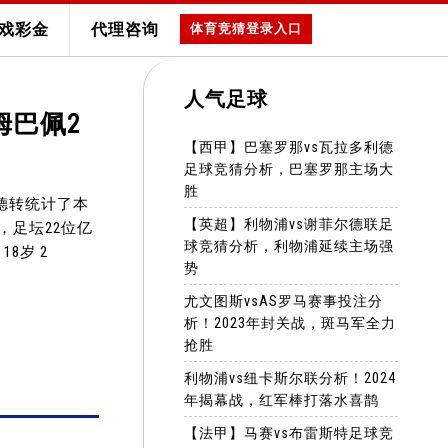
戏彩金
代理咨询
体育竞猜登录入口
人气足球
NBA排行榜
足球竞猜分析
KY开元棋牌
NBA选秀
足球资讯
姆巴佩2
【西甲】巴塞罗那vs瓦拉多利德
足球竞猜分析，巴塞罗那主场大
季排行榜
超竞猜
游戏介绍
新秀球探报告
最新足球新闻
游戏
胜
，德转统计了本
队排行榜
甲竞猜
NBA选秀新闻
五大联赛新闻
【英超】利物浦vs谢菲尔德联足
，足坛22位亿
员排行榜
甲竞猜
NCAA新闻
足球赛事新闻
球竞猜分析，利物浦延续主场强
8岁 2
势
资排行榜
甲竞猜
NBA选秀前瞻
足球转会最新动态
尤文图斯vsAS罗马赛事投注分
乐游棋牌
秀排行榜
甲竞猜
选秀球员资料
五大联赛球队
析！2023年封关战，斑马军全力
冠杯竞猜
抢胜
国联竞猜
游戏介绍
游戏
利物浦vs纽卡斯尔联分析！2024
年揭幕战，红军棒打落水喜鹊
国杯竞猜
【法甲】马赛vs布雷斯特足球竞
界杯足球竞猜