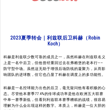
2023夏季转会｜利兹联后卫科赫（Robin
Koch）
科赫是利兹联少数可靠的成员之一，虽然科赫在利兹联名义
上是一名中后卫，但他曾经重回过去在弗赖堡的老本行——
防守型中场。虽然这无助于增强后场防线的凝聚力，从而影
响团队的进球数，但它也凸显了科赫在调度上的多功能性。
科赫是一名控球能力出色的后卫，毫无疑问他有着积极的心
态。尽管他本赛季77.4%的传球成功率是他在欧洲五大联赛
中单一赛季新低，但看到利兹联本赛季糟糕的战绩，很容易
理解为什么会出现这样的数字。本质上，科赫是一位大胆的