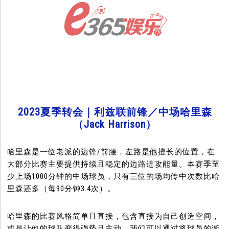
2023夏季转会｜利兹联前锋／中场哈里森
（Jack Harrison）
哈里森是一位老派的边锋/前腰，左路是他擅长的位置，在
大部分比赛主要提供持续且稳定的边路进攻能量。本赛季至
少上场1000分钟的中场球员，只有三位的场均传中次数比哈
里森还多（每90分钟3.4次）。
哈里森的比赛风格简单且直接，包含直接为自己创造空间，
或是让他的球队变得强势且主动。我们可以通过将球员的渐