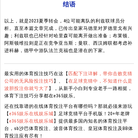
结语
以上，就是2023夏季转会，4位可能离队的利兹联球员分
析。直至本篇文章完成，已传出皇家马德里对罗德里戈有兴
趣；利兹联也已经针对哈里森可能离开做出准备；布莱顿、
阿斯顿维拉则是正在竞争亚当斯；曼联、西汉姆联都考虑补
进科赫，德甲中游队法兰克福也是潜在的下家。
最实用的体育投注技巧在这【
匹配下注详解，带你击败竞猜
公司的无风险投注技巧
】、【
在足球竞猜中，不知道什么是
波胆投注你就亏大了
】，从新手小白到专业老手一路相挺，
体育下注技巧分享都在e365娱乐。
还在找靠谱的在线体育投注平台有哪些吗？那就必须来游玩
【
e365娱乐在线娱乐城
】足球竞猜平台手机版！20+年老牌
【
e365娱乐在线娱乐城
】提供最多国内知名的体育投注平
台，sb沙巴体育投注、波音体育投注、皇冠体育投注及BB体
育投注应有尽有！