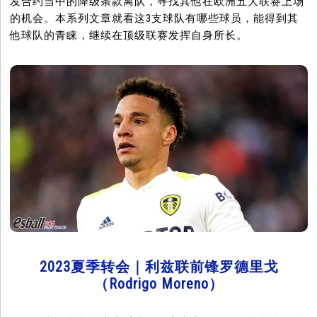
发合约当中的降级条款离队，寻找其他在欧洲五大联赛上场
的机会。本系列文章就看这3支球队有哪些球员，能得到其
他球队的青睐，继续在顶级联赛发挥自身所长。
2023夏季转会｜利兹联前锋罗德里戈
（Rodrigo Moreno）