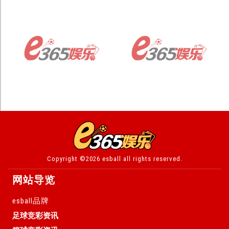
Copyright ©2026 esball all rights reserved.
网站导览
esball品牌
足球竞彩资讯