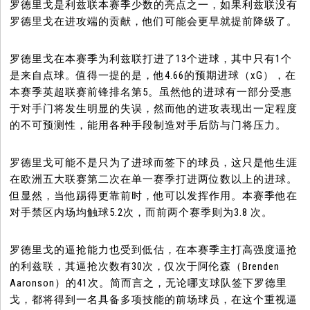
罗德里戈是利兹联本赛季少数的亮点之一，如果利兹联没有
罗德里戈在进攻端的贡献，他们可能会更早就提前降级了。
罗德里戈在本赛季为利兹联打进了13个进球，其中只有1个
是来自点球。值得一提的是，他4.66的预期进球（xG），在
本赛季英超联赛前锋排名第5。虽然他的进球有一部分受惠
于对手门将发生明显的失误，然而他的进攻表现出一定程度
的不可预测性，能用各种手段制造对手后防与门将压力。
罗德里戈可能不是只为了进球而签下的球员，这只是他生涯
在欧洲五大联赛第二次在单一赛季打进两位数以上的进球。
但显然，当他踢得更靠前时，他可以发挥作用。本赛季他在
对手禁区内场均触球5.2次，而前两个赛季则为3.8 次。
罗德里戈的逼抢能力也受到低估，在本赛季主打高强度逼抢
的利兹联，其逼抢次数有30次，仅次于阿伦森（Brenden
Aaronson）的41次。简而言之，无论哪支球队签下罗德里
戈，都将得到一名具备多项技能的前场球员，在这个重视逼