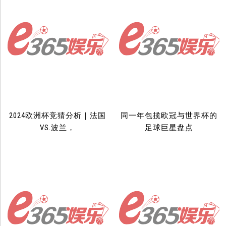
2024欧洲杯竞猜分析｜法国
同一年包揽欧冠与世界杯的
VS.波兰，
足球巨星盘点