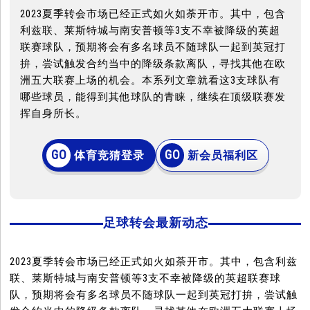
2023夏季转会市场已经正式如火如荼开市。其中，包含
利兹联、莱斯特城与南安普顿等3支不幸被降级的英超
联赛球队，预期将会有多名球员不随球队一起到英冠打
拚，尝试触发合约当中的降级条款离队，寻找其他在欧
洲五大联赛上场的机会。本系列文章就看这3支球队有
哪些球员，能得到其他球队的青睐，继续在顶级联赛发
挥自身所长。
体育竞猜登录
新会员福利区
足球转会最新动态
2023夏季转会市场已经正式如火如荼开市。其中，包含利兹
联、莱斯特城与南安普顿等3支不幸被降级的英超联赛球
队，预期将会有多名球员不随球队一起到英冠打拚，尝试触