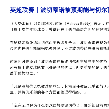
英超联赛｜波切蒂诺被预期能与切尔
《天空体育》记者梅利莎․芮迪（Melissa Reddy
且擅于培养年轻球员，关键还在于他与高层之间的良好沟
在纳格尔斯曼退出切尔西主教练竞争后，波切蒂诺被视为
传闻声称他可能回锅执教热刺，不过波切蒂诺并没有和热刺主席
芮迪同时也谈到了波切蒂诺在角逐切尔西主帅当中的优势
还有擅于建立球队文化都是他的优点，但更重要的是，他
处于优势地位。”
「凡是波切蒂诺执教过的球队，其前后任教练几乎都与俱
生，并将俱乐部的各个方面都管理得很好。」
「我完全理解为什么切尔西想要波切蒂诺，俱乐部目前的