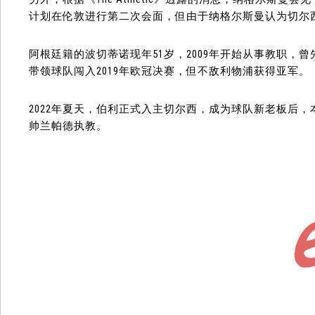
计划在伦敦进行第二次会面，但由于纳格尔斯曼认为切尔
阿根廷籍的波切蒂诺现年51岁，2009年开始从事教职
带领球队闯入2019年欧冠决赛，但不敌利物浦获得亚军。
2022年夏天，伯利正式入主切尔西，成为球队新老板后
帅兰帕德执教。