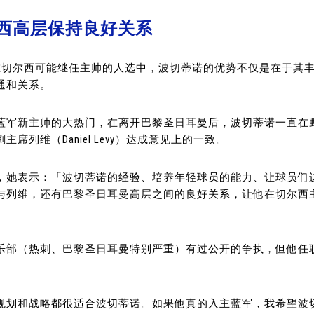
西高层保持良好关系
）表示，在切尔西可能继任主帅的人选中，波切蒂诺的优势不仅是在于其
通和关系。
蓝军新主帅的大热门，在离开巴黎圣日耳曼后，波切蒂诺一直在
列维（Daniel Levy）达成意见上的一致。
，她表示：「波切蒂诺的经验、培养年轻球员的能力、让球员们
与列维，还有巴黎圣日耳曼高层之间的良好关系，让他在切尔西
乐部（热刺、巴黎圣日耳曼特别严重）有过公开的争执，但他任
规划和战略都很适合波切蒂诺。如果他真的入主蓝军，我希望波