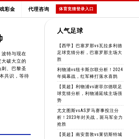
戏彩金
代理咨询
体育竞猜登录入口
人气足球
NBA排行榜
足球竞猜分析
KY开元棋牌
NBA选秀
足球资讯
帅
【西甲】巴塞罗那vs瓦拉多利德
足球竞猜分析，巴塞罗那主场大
、波特与现在
季排行榜
超竞猜
游戏介绍
新秀球探报告
最新足球新闻
游戏
胜
定大破大立的
队排行榜
甲竞猜
NBA选秀新闻
五大联赛新闻
热刺、巴黎圣
利物浦vs纽卡斯尔联分析！2024
员排行榜
甲竞猜
NCAA新闻
足球赛事新闻
成基本共识，等待
年揭幕战，红军棒打落水喜鹊
资排行榜
甲竞猜
NBA选秀前瞻
足球转会最新动态
【英超】利物浦vs谢菲尔德联足
球竞猜分析，利物浦延续主场强
乐游棋牌
秀排行榜
甲竞猜
选秀球员资料
五大联赛球队
势
冠杯竞猜
尤文图斯vsAS罗马赛事投注分
国联竞猜
游戏介绍
游戏
析！2023年封关战，斑马军全力
抢胜
国杯竞猜
【英超】南安普敦vs莱切斯特城
界杯足球竞猜