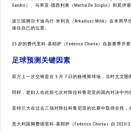
Sandro）、马蒂亚-德西利奥（Mattia De Sciglio）和莫
波兰国脚尔卡迪乌什-米利克（Arkadiusz Milik
保住自己的位置。
25 岁的费代里科-基耶萨（Federico Chiesa）自
足球预测关键因素
双方上一次交锋是在 5 月 7 日的格维斯球场，当时尤文图斯
同样，老妇人在此前七次对阵拉科鲁尼亚的国内对决中均
亚特兰大在过去三场对阵拉科鲁尼亚的比赛中取得全胜，
意大利国脚费德里科-基耶萨（Federico Chiesa）自 2