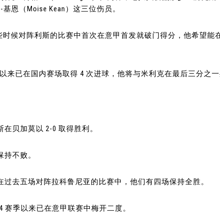
伊塞-基恩（Moise Kean）这三位伤员。
）在本周早些时候对阵利斯的比赛中首次在意甲首发就破门得分，他希望
新赛季开赛以来已在国内赛场取得 4 次进球，他将与米利克在最后三分之
在贝加莫以 2-0 取得胜利。
保持不败。
在过去五场对阵拉科鲁尼亚的比赛中，他们有四场保持全胜。
023/24 赛季以来已在意甲联赛中梅开二度。