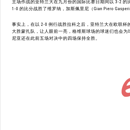
主场作战的亚特兰大在九月份的国际比赛日期间以 3-2
1-0 的比分战胜了维罗纳，加斯佩里尼（Gian Piero Ga
事实上，在以 2-0 例行战胜拉科之后，亚特兰大在欧联杯
大胜蒙扎队，让人眼前一亮，格维斯球场的球迷们也会为
尼亚还在此前五场对决中的四场保持全胜。