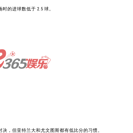
的进球数低于 2.5 球。
对决，但亚特兰大和尤文图斯都有低比分的习惯。