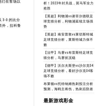
他们在客场以
析！2023年封关战，斑马军全力
抢胜
【英超】利物浦vs谢菲尔德联足
-0 的比分
球竞猜分析，利物浦延续主场强
胜外，拉科鲁
势
【英超】南安普敦vs莱切斯特城
足球竞猜分析，莱斯特城力保不
败
【法甲】马赛vs布雷斯特足球竞
猜分析，马赛状况稳
【德甲】沃尔夫斯堡vs沙尔克04
足球竞猜分析，看好沙尔克04客
场不败
布莱顿vs托特纳姆热刺投注分析
预测，海鸥主将伤，热刺后防差
最新游戏彩金