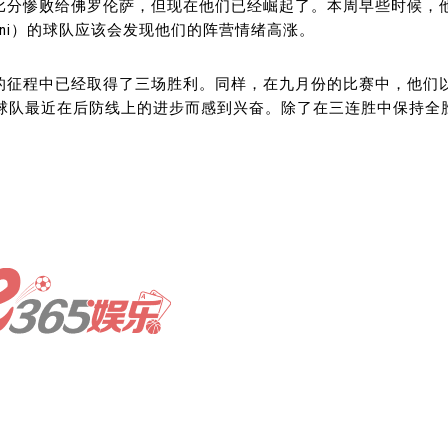
 的比分惨败给佛罗伦萨，但现在他们已经崛起了。本周早些时候，
sperini）的球队应该会发现他们的阵营情绪高涨。
的征程中已经取得了三场胜利。同样，在九月份的比赛中，他们以 3
球队最近在后防线上的进步而感到兴奋。除了在三连胜中保持全