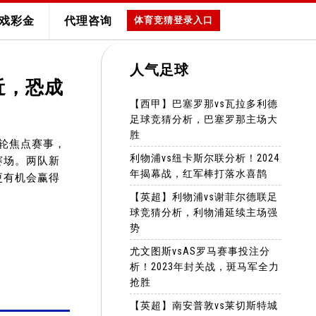
戏彩金
代理咨询
体育竞猜登录入口
人气足球
NBA排行榜
足球竞猜分析
KY开元棋牌
NBA选秀
足球资讯
近，恐成
【西甲】巴塞罗那vs瓦拉多利德
足球竞猜分析，巴塞罗那主场大
季排行榜
超竞猜
游戏介绍
新秀球探报告
最新足球新闻
游戏
胜
七轮焦点赛事，
队排行榜
甲竞猜
NBA选秀新闻
五大联赛新闻
利物浦vs纽卡斯尔联分析！2024
赛场。两队新
员排行榜
甲竞猜
NCAA新闻
足球赛事新闻
年揭幕战，红军棒打落水喜鹊
更有机会赢得
资排行榜
甲竞猜
NBA选秀前瞻
足球转会最新动态
【英超】利物浦vs谢菲尔德联足
球竞猜分析，利物浦延续主场强
乐游棋牌
秀排行榜
甲竞猜
选秀球员资料
五大联赛球队
势
冠杯竞猜
尤文图斯vsAS罗马赛事投注分
国联竞猜
游戏介绍
游戏
析！2023年封关战，斑马军全力
抢胜
国杯竞猜
【英超】南安普敦vs莱切斯特城
界杯足球竞猜