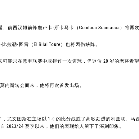
汉姆前锋詹卢卡-斯卡马卡（Gianluca Scamacca）将再
比拉勒-图雷（El Bilal Toure）也将因伤缺阵。
24 赛季以来可能只在意甲联赛中取得过一次进球，但这位 28 岁的老将
）从克雷莫内斯转会而来，他将再次首发出场。
中，尤文图斯在主场以 1-0 的比分战胜了高歌勐进的利兹联。马
冠赛场，自 2023/24 赛季以来，他们的表现给人留下了深刻印象。