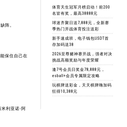
体育天生冠军月榜启动！前200
名皆有奖，最高38888元
球迷齐聚日送7,888元，全新赛
次缺阵。
季热门开战体育投注送彩
新手速成班，电子钱包USDT首
存加码送38
2026至尊赌神赛开战，强者对决
希望能保住自己在
挑战高额奖励与年度荣耀
逢7号会员日奖金78,888元，
esball+会员专属限定攻略
玩棋牌送彩金，天天棋牌嗨加码
狂得10,388元
西米利亚诺-阿