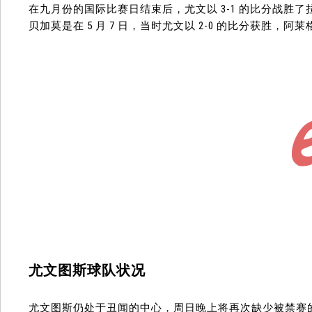
在九月份的国际比赛日结束后，尤文以 3-1 的比分战
贝加莫是在 5 月 7 日，当时尤文以 2-0 的比分获胜
尤文图斯球队状况
尤文图斯仍处于丑闻的中心，周日晚上将再次缺少被禁赛的保罗-