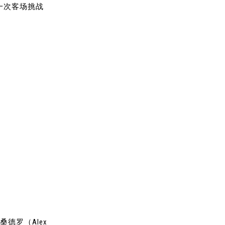
一次客场挑战
德罗（Alex