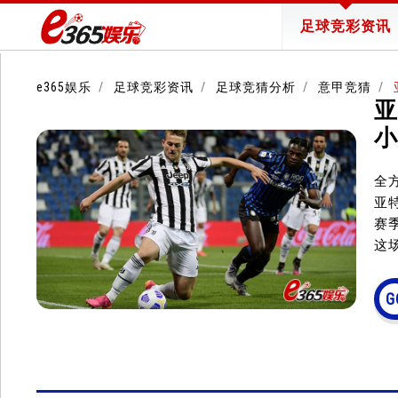
足球竞彩资讯
e365娱乐
足球竞彩资讯
足球竞猜分析
意甲竞猜
亚
全
亚
赛
这