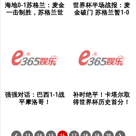
海地0-1苏格兰：麦金
世界杯半场战报：麦
一击制胜，苏格兰世
金破门 苏格兰暂1-0
强强对话：巴西1-1战
补时绝平！卡塔尔取
平摩洛哥！
得世界杯历史首分！
13
14
15
16
17
18
19
20