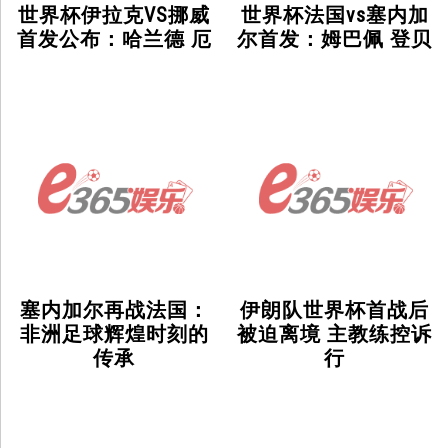
世界杯伊拉克VS挪威
世界杯法国vs塞内加
首发公布：哈兰德 厄
尔首发：姆巴佩 登贝
塞内加尔再战法国：
伊朗队世界杯首战后
非洲足球辉煌时刻的
被迫离境 主教练控诉
传承
行