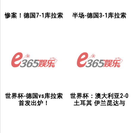
惨案！德国7-1库拉索
半场-德国3-1库拉索
世界杯-德国vs库拉索
世界杯：澳大利亚2-0
首发出炉！
土耳其 伊兰昆达与