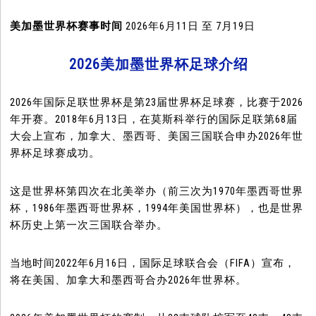
美加墨世界杯赛事时间
2026年6月11日 至 7月19日
2026美加墨世界杯足球介绍
2026年国际足联世界杯是第23届世界杯足球赛，比赛于2026
年开赛。2018年6月13日，在莫斯科举行的国际足联第68届
大会上宣布，加拿大、墨西哥、美国三国联合申办2026年世
界杯足球赛成功。
这是世界杯第四次在北美举办（前三次为1970年墨西哥世界
杯，1986年墨西哥世界杯，1994年美国世界杯），也是世界
杯历史上第一次三国联合举办。
当地时间2022年6月16日，国际足球联合会（FIFA）宣布，
将在美国、加拿大和墨西哥合办2026年世界杯。