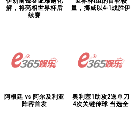
伊朗前锋签证难题化
世界杯I组的首轮较
解，将亮相世界杯后
量，挪威以4-1战胜伊
续赛
阿根廷 vs 阿尔及利亚
奥利塞1助攻2送单刀
阵容首发
4次关键传球 当选全