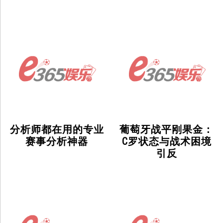
分析师都在用的专业
葡萄牙战平刚果金：
赛事分析神器
C罗状态与战术困境
引反