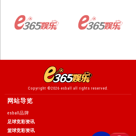
Copyright ©2026 esball all rights reserved.
网站导览
esball品牌
足球竞彩资讯
篮球竞彩资讯
足球世界杯