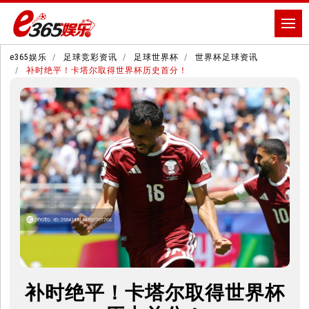
e365娱乐
足球竞彩资讯
足球世界杯
世界杯足球资讯
补时绝平！卡塔尔取得世界杯历史首分！
补时绝平！卡塔尔取得世界杯