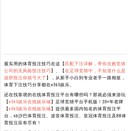
最实用的体育投注技巧在这【
匹配下注详解，带你击败竞猜
公司的无风险投注技巧
】、【
在足球竞猜中，不知道什么是
波胆投注你就亏大了
】，从新手小白到专业老手一路相挺，
体育下注技巧分享都在e365娱乐。
还在找靠谱的在线体育投注平台有哪些吗？那就必须来游玩
【
e365娱乐在线娱乐城
】足球竞猜平台手机版！20+年老牌
【
e365娱乐在线娱乐城
】提供最多国内知名的体育投注平
台，sb沙巴体育投注、波音体育投注、皇冠体育投注及BB体
育投注应有尽有！