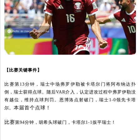
【比赛关键事件】
比赛第13分钟，瑞士中场弗罗伊勒被卡塔尔门将阿布纳达扑
倒，瑞士获得点球。随后VAR介入，认定进攻过程中弗罗伊勒没
有越位，维持点球判罚。恩博洛点射破门，瑞士1-0领先卡塔
本届首个点球！
尔。
比赛
第94分钟，胡希头球破门，卡塔尔1-1扳平瑞士！