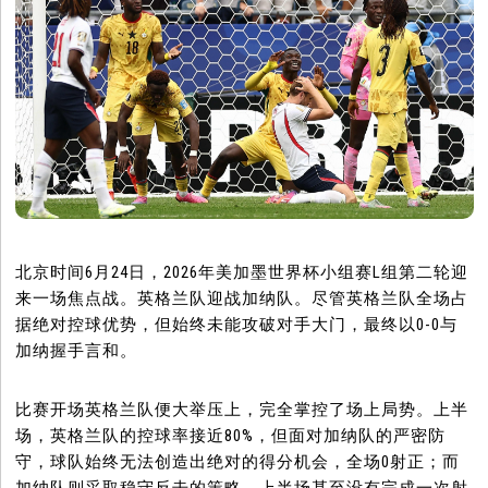
北京时间6月24日，2026年美加墨世界杯小组赛L组第二轮迎
来一场焦点战。英格兰队迎战加纳队。尽管英格兰队全场占
据绝对控球优势，但始终未能攻破对手大门，最终以0-0与
加纳握手言和。
比赛开场英格兰队便大举压上，完全掌控了场上局势。上半
场，英格兰队的控球率接近80%，但面对加纳队的严密防
守，球队始终无法创造出绝对的得分机会，全场0射正；而