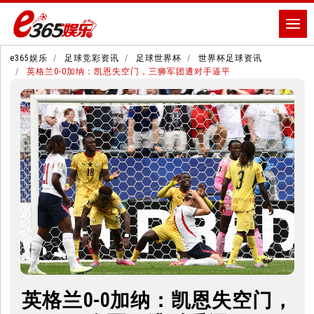
e365娱乐
足球竞彩资讯
足球世界杯
世界杯足球资讯
英格兰0-0加纳：凯恩失空门，三狮军团遭对手逼平
英格兰0-0加纳：凯恩失空门，