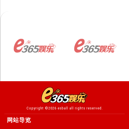
Copyright ©2026 esball all rights reserved.
网站导览