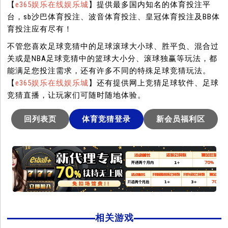
【
e365娱乐在线娱乐城
】提供最多国内知名的体育投注平
台，sb沙巴体育投注、波音体育投注、皇冠体育投注及BB体
育投注应有尽有！
不管您喜欢足球竞猜中的足球滚球大小球、胜平负、混合过
关或是NBA足球竞猜中的篮球大小分、滚球独赢等玩法，都
能满足您投注需求，还有许多不同的特殊足球竞猜玩法。
【
e365娱乐在线娱乐城
】还有提供网上竞猜足球软件、足球
竞猜直播，让玩家们可随时随地体验。
回列表页
体育竞猜登录
新会员福利区
相关游戏