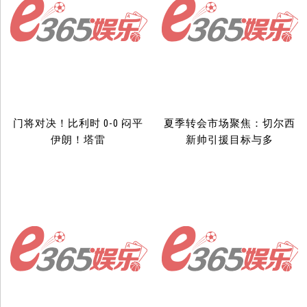
门将对决！比利时 0-0 闷平
夏季转会市场聚焦：切尔西
伊朗！塔雷
新帅引援目标与多