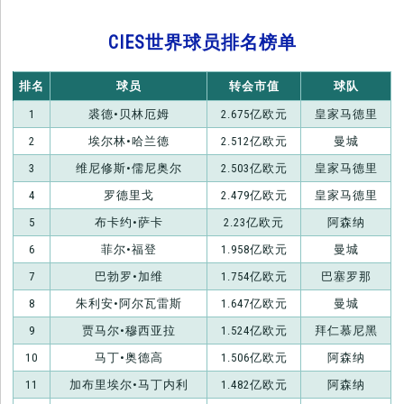
CIES世界球员排名榜单
排名
球员
转会市值
球队
1
裘德•贝林厄姆
2.675亿欧元
皇家马德里
2
埃尔林•哈兰德
2.512亿欧元
曼城
3
维尼修斯•儒尼奥尔
2.503亿欧元
皇家马德里
4
罗德里戈
2.479亿欧元
皇家马德里
5
布卡约•萨卡
2.23亿欧元
阿森纳
6
菲尔•福登
1.958亿欧元
曼城
7
巴勃罗•加维
1.754亿欧元
巴塞罗那
8
朱利安•阿尔瓦雷斯
1.647亿欧元
曼城
9
贾马尔•穆西亚拉
1.524亿欧元
拜仁慕尼黑
10
马丁•奥德高
1.506亿欧元
阿森纳
11
加布里埃尔•马丁内利
1.482亿欧元
阿森纳