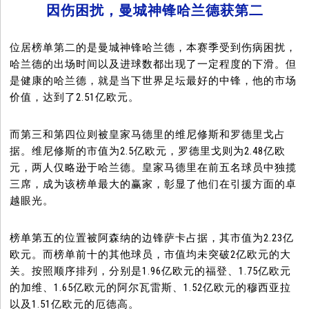
因伤困扰，曼城神锋哈兰德获第二
位居榜单第二的是曼城神锋哈兰德，本赛季受到伤病困扰，
哈兰德的出场时间以及进球数都出现了一定程度的下滑。但
是健康的哈兰德，就是当下世界足坛最好的中锋，他的市场
价值，达到了2.51亿欧元。
而第三和第四位则被皇家马德里的维尼修斯和罗德里戈占
据。维尼修斯的市值为2.5亿欧元，罗德里戈则为2.48亿欧
元，两人仅略逊于哈兰德。皇家马德里在前五名球员中独揽
三席，成为该榜单最大的赢家，彰显了他们在引援方面的卓
越眼光。
榜单第五的位置被阿森纳的边锋萨卡占据，其市值为2.23亿
欧元。而榜单前十的其他球员，市值均未突破2亿欧元的大
关。按照顺序排列，分别是1.96亿欧元的福登、1.75亿欧元
的加维、1.65亿欧元的阿尔瓦雷斯、1.52亿欧元的穆西亚拉
以及1.51亿欧元的厄德高。