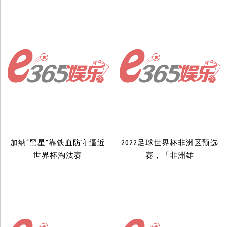
加纳“黑星”靠铁血防守逼近
2022足球世界杯非洲区预选
世界杯淘汰赛
赛，「非洲雄