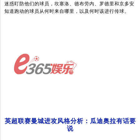
迷惑盯防他们的球员，坎塞洛、德布劳内、罗德里和京多安
知道跑动的球员从何时来自哪里，以及何时该进行传球。
英超联赛曼城进攻风格分析：瓜迪奥拉有话要
说