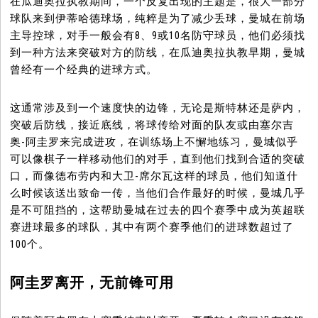
在瓜迪奥拉执教期间，一个反复出现的主题是，很大一部分
球队来到伊蒂哈德球场，纯粹是为了减少丢球，曼城在前场
主导控球，对手一般会有8、9或10名防守球员，他们必须找
到一种方法来突破对方的防线，在瓜迪奥拉执教早期，曼城
曾经有一个经典的进球方式。
这通常涉及到一个速度快的边锋，无论是斯特林还是萨内，
突破后防线，接近底线，将球传给对面的队友或由塞尔吉
奥-阿圭罗来完成进攻，在训练场上不懈地练习，曼城似乎
可以像棋子一样移动他们的对手，直到他们找到合适的突破
口，而像德布劳内和大卫-席尔瓦这样的球员，他们知道什
么时候该送出致命一传，当他们合作最好的时候，曼城几乎
是不可阻挡的，这帮助曼城在过去的四个赛季中成为英超联
赛进球最多的球队，其中有两个赛季他们的进球数超过了
100个。
阿圭罗离开，无前锋可用