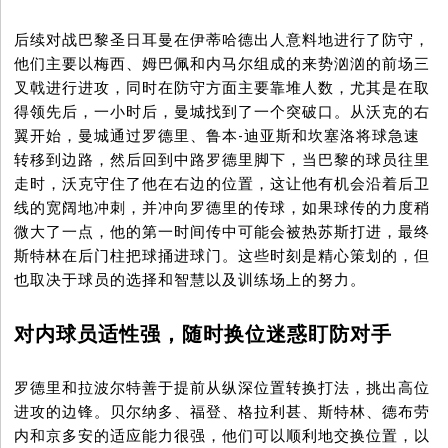
后续对战巴黎圣日耳曼在伊蒂哈德出人意料地进行了防守，
他们主要以梅西、姆巴佩和内马尔组成的来势汹汹的前场三
叉戟进行进攻，同时在防守方面主要靠堆人数，尤其是在取
得领先后，一小时后，曼城找到了一个突破口。从沃克的右
翼开始，曼城通过罗德里、鲁本-迪亚斯和坎塞洛将球急速
转移到边路，然后回到中路罗德里脚下，当巴黎的球员往里
走时，沃克守住了他在右边的位置，这让他有机会沿着后卫
线的宽阔地冲刺，并冲向罗德里的传球，如果球传的力度稍
微大了一点，他的第一时间传中可能会被热苏斯打进，最终
斯特林在后门柱把球捅进球门。这些时刻是精心策划的，但
也取决于球员的选择和智慧以及训练场上的努力。
对内球员适性强，随时换位迷惑盯防对手
罗德里和拉波尔特善于提前从纵深位置转换打法，挑出高位
进攻的边锋。贝尔纳多、福登、格拉利甚、斯特林、德布劳
内和京多安的适应能力很强，他们可以顺利地交换位置，以