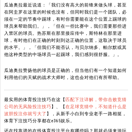
瓜迪奥拉最近说道：「我们没有高大的前锋来做头球，甚至
在阿圭罗在这里的时候也没有，但同时我们是一个团队，必
须在一定的节奏中踢球，有时你需要能在这个位置上踢球的
球员来帮助我们。」，「但在一些比赛中，我们需要那些进
入禁区的球员。热苏斯在那里接应传中，斯特林在那里进
球，有时他们在正确的时刻到达正确的位置，这取决于球员
的水平。」，「但我们不能否认，与贝尔纳多、帕尔默或其
他这种类型的中场球员一起踢球，我们感到很舒服。」。
瓜迪奥拉赞扬他的球员是正确的，但当他们有一个知道如何
利用他们的天赋的战术大师时，这也会对他们有所帮助。
最实用的体育投注技巧在这【
匹配下注详解，带你击败竞猜
公司的无风险投注技巧
】、【
在足球竞猜中，不知道什么是
波胆投注你就亏大了
】，从新手小白到专业老手一路相挺，
体育下注技巧分享都在e365娱乐。
还在找靠谱的在线体育投注平台有哪些吗？那就必须来游玩