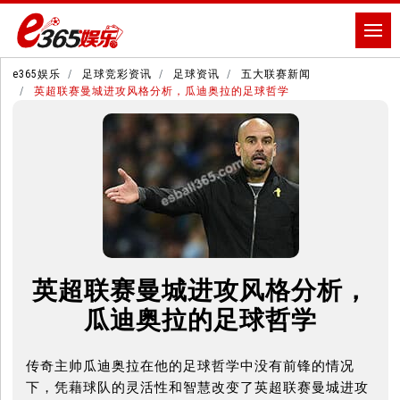
e365娱乐
足球竞彩资讯
足球资讯
五大联赛新闻
英超联赛曼城进攻风格分析，瓜迪奥拉的足球哲学
英超联赛曼城进攻风格分析，
瓜迪奥拉的足球哲学
传奇主帅瓜迪奥拉在他的足球哲学中没有前锋的情况
下，凭藉球队的灵活性和智慧改变了英超联赛曼城进攻