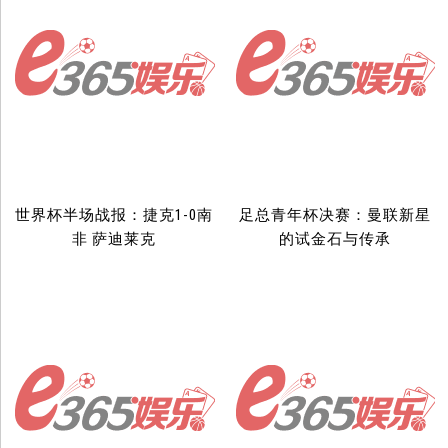
世界杯半场战报：捷克1-0南
足总青年杯决赛：曼联新星
非 萨迪莱克
的试金石与传承