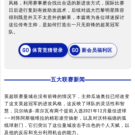
风格，利用赛事磨合找出合适的新进攻方式，国际比赛
日后进行复刻有效助攻战术，后续对战大巴黎明星阵容
得到既意外又不太意外的解果，本篇将为各位球迷探讨
这位传奇主帅，是如何打造出一只无前锋的超英冠军
队。
体育竞猜登录
新会员福利区
五大联赛新闻
英超联赛曼城在没有前锋的情况下，主帅瓜迪奥拉已经改变
了这支英超冠军的进攻风格，这反映了球队的灵活性和智
慧，贝尔纳多-席尔瓦有两个提前入选2021年12月最佳进球
——对阵阿斯顿维拉的精彩凌空抽射，以及对沃特福德的弧
线球射门，它们突出了这位曼城攻击手出色的个人天赋，以
及他的反应和充分利用机会的能力。