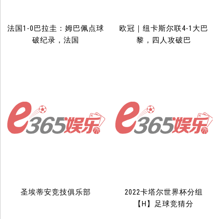
法国1-0巴拉圭：姆巴佩点球
欧冠｜纽卡斯尔联4-1大巴
破纪录，法国
黎，四人攻破巴
圣埃蒂安竞技俱乐部
2022卡塔尔世界杯分组
【H】足球竞猜分