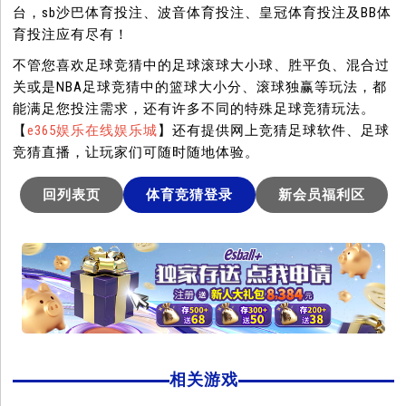
台，sb沙巴体育投注、波音体育投注、皇冠体育投注及BB体
育投注应有尽有！
不管您喜欢足球竞猜中的足球滚球大小球、胜平负、混合过
关或是NBA足球竞猜中的篮球大小分、滚球独赢等玩法，都
能满足您投注需求，还有许多不同的特殊足球竞猜玩法。
【
e365娱乐在线娱乐城
】还有提供网上竞猜足球软件、足球
竞猜直播，让玩家们可随时随地体验。
回列表页
体育竞猜登录
新会员福利区
相关游戏