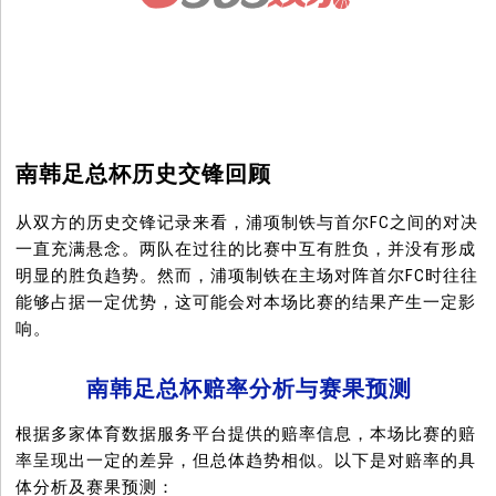
南韩足总杯历史交锋回顾
从双方的历史交锋记录来看，浦项制铁与首尔FC之间的对决
一直充满悬念。两队在过往的比赛中互有胜负，并没有形成
明显的胜负趋势。然而，浦项制铁在主场对阵首尔FC时往往
能够占据一定优势，这可能会对本场比赛的结果产生一定影
响。
南韩足总杯赔率分析与赛果预测
根据多家体育数据服务平台提供的赔率信息，本场比赛的赔
率呈现出一定的差异，但总体趋势相似。以下是对赔率的具
体分析及赛果预测：