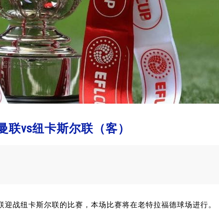
曼联vs纽卡斯尔联（客）
是曼联迎战纽卡斯尔联的比赛，本场比赛将在老特拉福德球场进行。