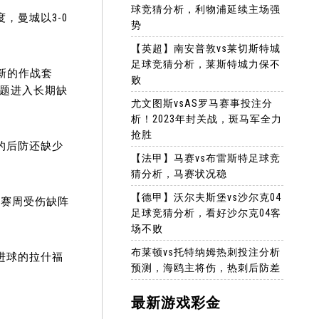
球竞猜分析，利物浦延续主场强
，曼城以3-0
势
【英超】南安普敦vs莱切斯特城
足球竞猜分析，莱斯特城力保不
出新的作战套
败
病问题进入长期缺
尤文图斯vsAS罗马赛事投注分
析！2023年封关战，斑马军全力
抢胜
的后防还缺少
【法甲】马赛vs布雷斯特足球竞
猜分析，马赛状况稳
【德甲】沃尔夫斯堡vs沙尔克04
比赛周受伤缺阵
足球竞猜分析，看好沙尔克04客
场不败
布莱顿vs托特纳姆热刺投注分析
进球的拉什福
预测，海鸥主将伤，热刺后防差
最新游戏彩金