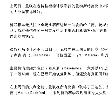
上周日，曼联在老特拉福德球场举行的曼彻斯特德比中对阵
的大分差获得胜利。
曼联根本无法阻止全场比赛两进球一助攻的哈兰德。曼城彻底击
路，原本他信任的一对首发中后卫组合利桑德罗•马丁内斯（Lisan
席比赛的状态。
虽然利马预计还不会回归，但瓦拉内在上周日的比赛已经
了卢克•肖（Luke Shaw）、马拉西亚（Tyrell Malacia）和
主要扮演后腰角色的卡塞米罗（Casemiro），意外以
了一段时间，现在已经开始恢复训练，但还没有真正回归
在上周日的失利之前，曼联在所有比赛中取得了三连胜。
德（Marcus Rashford），来到新的赛季表现着实令