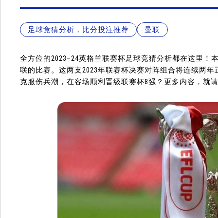
足球竞猜分析，比分投注推荐
曼联
全方位的2023–24英格兰联赛杯足球竞猜分析都在这里！本
联的比赛。这两支2023年联赛杯决赛对阵组合将连续两
克服伤兵潮，在客场顺利晋级联赛杯8强？更多内容，就