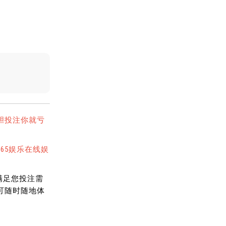
胆投注你就亏
365娱乐在线娱
满足您投注需
可随时随地体