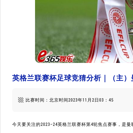
英格兰联赛杯足球竞猜分析｜（主）
比赛时间：北京时间2023年11月2日03：45
今天要关注的2023–24英格兰联赛杯第4轮焦点赛事，