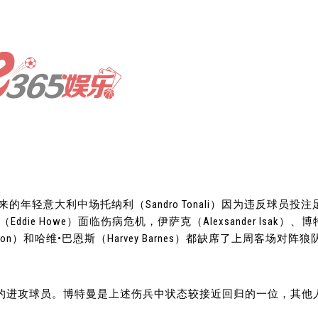
年轻意大利中场托纳利（Sandro Tonali）因为违反球员投
e Howe）面临伤病危机，伊萨克（Alexsander Isak）、博特
Anderson）和哈维•巴恩斯（Harvey Barnes）都缺席了上周客场对
的进攻球员。博特曼是上述伤兵中状态较接近回归的一位，其他