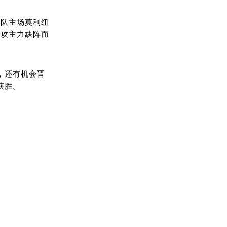
狼队主场莫利纽
进攻主力缺阵而
，还有机会晋
获胜。