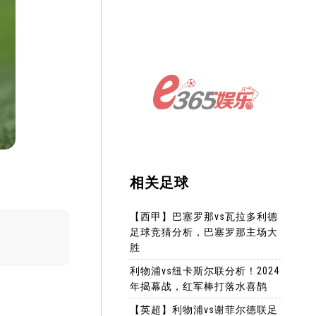
相关足球
【西甲】巴塞罗那vs瓦拉多利德
足球竞猜分析，巴塞罗那主场大
胜
利物浦vs纽卡斯尔联分析！2024
年揭幕战，红军棒打落水喜鹊
【英超】利物浦vs谢菲尔德联足