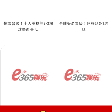
惊险晋级！十人英格兰3-2淘
全胜头名晋级！阿根廷3-1约
汰墨西哥 贝
旦