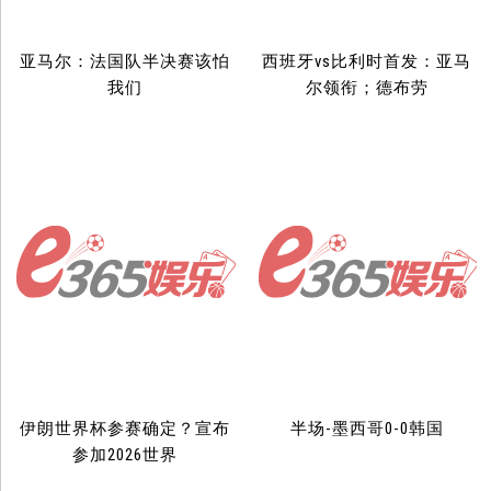
亚马尔：法国队半决赛该怕
西班牙vs比利时首发：亚马
我们
尔领衔；德布劳
伊朗世界杯参赛确定？宣布
半场-墨西哥0-0韩国
参加2026世界