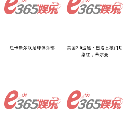
纽卡斯尔联足球俱乐部
美国2-0波黑：巴洛贡破门后
染红，蒂尔曼