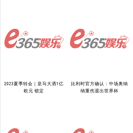
2023夏季转会｜皇马大洒1亿
比利时官方确认：中场奥纳
欧元 锁定
纳重伤退出世界杯