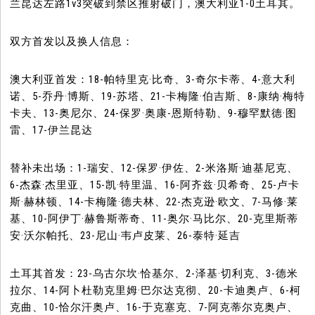
兰昆达左路1v3突破到禁区推射破门，澳大利亚1-0土耳其。
双方首发以及换人信息：
澳大利亚首发：18-帕特里克·比奇、3-奇尔卡蒂、4-意大利
诺、5-乔丹·博斯、19-苏塔、21-卡梅隆·伯吉斯、8-康纳·梅特
卡夫、13-奥尼尔、24-保罗·奥康-恩斯特勒、9-穆罕默德·图
雷、17-伊兰昆达
替补未出场：1-瑞安、12-保罗·伊佐、2-米洛斯·迪基尼克、
6-杰森·杰里亚、15-凯·特里温、16-阿齐兹·贝希奇、25-卢卡
斯·赫林顿、14-卡梅隆·德夫林、22-杰克逊·欧文、7-马修·莱
基、10-阿伊丁·赫鲁斯蒂奇、11-奥尔·马比尔、20-克里斯蒂
安·沃尔帕托、23-尼山·韦卢皮莱、26-泰特·延吉
土耳其首发：23-乌古尔坎·恰基尔、2-泽基·切利克、3-德米
拉尔、14-阿卜杜勒克里姆·巴尔达克彻、20-卡迪奥卢、6-柯
克曲、10-恰尔汗奥卢、16-于克塞克、7-阿克蒂尔克奥卢、