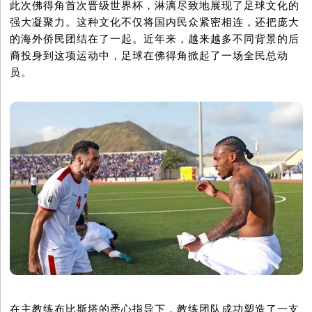
此次佛得角首次晋级世界杯，淋漓尽致地展现了足球文化的
强大凝聚力。这种文化不仅将国内民众紧密相连，还把庞大
的海外侨民团结在了一起。近年来，越来越多不同背景的后
裔投身到这项运动中，足球在佛得角掀起了一场全民总动
员。
在主教练布比斯塔的悉心指导下，教练团队成功塑造了一支