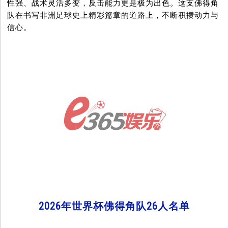
性强、战术灵活多变，反击能力更是极为出色。这支佛得角
队在书写非洲足球史上精彩篇章的道路上，不断积攒动力与
信心。
2026年世界杯佛得角队26人名单