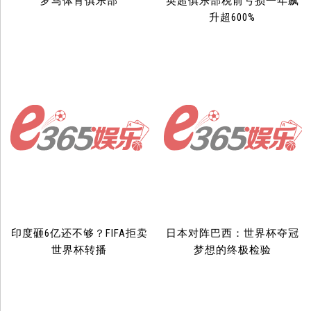
罗马体育俱乐部
英超俱乐部税前亏损一年飙
升超600%
印度砸6亿还不够？FIFA拒卖
日本对阵巴西：世界杯夺冠
世界杯转播
梦想的终极检验