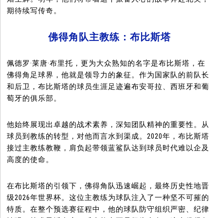
期待续写传奇。
佛得角队主教练：布比斯塔
佩德罗·莱唐·布里托，更为大众熟知的名字是布比斯塔，在
佛得角足球界，他就是领导力的象征。作为国家队的前队长
和后卫，布比斯塔的球员生涯足迹遍布安哥拉、西班牙和葡
萄牙的俱乐部。
他始终展现出卓越的战术素养，深知团队精神的重要性。从
球员到教练的转型，对他而言水到渠成。2020年，布比斯塔
接过主教练教鞭，肩负起带领蓝鲨队达到球员时代难以企及
高度的使命。
在布比斯塔的引领下，佛得角队迅速崛起，最终历史性地晋
级2026年世界杯。这位主教练为球队注入了一种坚不可摧的
特质。在整个预选赛征程中，他的球队防守组织严密、纪律