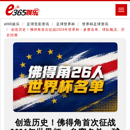
e365娱乐
足球竞彩资讯
足球世界杯
世界杯足球资讯
创造历史！佛得角首次征战2026年世界杯：参赛名单、球队概况、历
史回溯
创造历史！佛得角首次征战