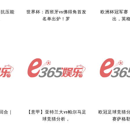
升抗压能
世界杯：西班牙vs佛得角首发
欧洲杯冠军赛
队
名单出炉！罗
出，英
首回合｜
【意甲】亚特兰大vs帕尔马足
欧冠足球竞猜
球竞猜分析，
赛萨格