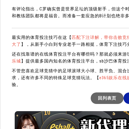
有评论指出，C罗确实曾是世界足坛的顶级射手，但这个
和教练团队都将是福音。而准备一套应急的B计划也绝非多
最实用的体育投注技巧在这【
匹配下注详解，带你击败竞
大了
】，从新手小白到专业老手一路相挺，体育下注技巧分
还在找靠谱的在线体育投注平台有哪些吗？那就必须来游
乐城
】提供最多国内知名的体育投注平台，sb沙巴体育投
不管您喜欢足球竞猜中的足球滚球大小球、胜平负、混合
求，还有许多不同的特殊足球竞猜玩法。【
e365娱乐在
验。
回列表页