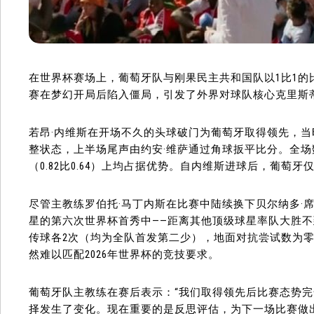
在世界杯赛场上，葡萄牙队与刚果民主共和国队以1比1
赛在梦幻开局后陷入僵局，引发了外界对球队核心克里斯
若昂·内维斯在开场不久的头球破门为葡萄牙取得领先，当
整状态，上半场尾声由约安·维萨通过角球扳平比分。全场
（0.82比0.64）上均占据优势。自内维斯进球后，葡萄
尽管主教练罗伯托·马丁内斯在比赛中陆续换下贝尔纳多·
星的第六次世界杯首秀中——距离其他顶级球星率队大胜不
传球各2次（均为全队首发第二少），地面对抗尝试数为
然难以匹配2026年世界杯的竞技要求。
葡萄牙队主教练在赛后表示：“我们取得领先后比赛态势
择发生了变化。现在重要的是反思评估，为下一场比赛做出