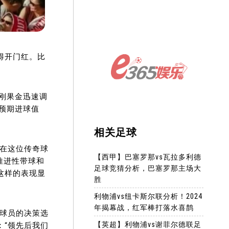
得开门红。比
，刚果金迅速调
及预期进球值
相关足球
。在这位传奇球
【西甲】巴塞罗那vs瓦拉多利德
推进性带球和
足球竞猜分析，巴塞罗那主场大
这样的表现显
胜
利物浦vs纽卡斯尔联分析！2024
年揭幕战，红军棒打落水喜鹊
，球员的决策选
【英超】利物浦vs谢菲尔德联足
：“领先后我们