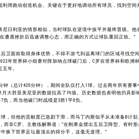
能利用跑动创造机会。关键在于更好地调动所有球员，找到空间
对阵尼日利亚的情形相似，当时球队在逆境中扳平并最终晋级。他
在遭遇挫折后迅速调整心态，用正确的方式让球队重回正轨。”
果后卫面前取得身体优势，不得不游弋到远离球门的区域寻找空
022年世界杯小组赛对阵加纳点球破门后，C罗在世界杯和欧洲杯
近五年。
分钟（总计420分钟），期间全队仅打入1球。过去两年所有赛事
年11月大胜亚美尼亚的数据拉高了均值。历史数据也表明他仍具影响
7负，而当他破门时战绩是5胜1平0负。
球，但他的贡献度已急剧下滑，而马丁内斯似乎从未准备B计划。
，而非C罗。主教练解释道：“在刚果金摆出五后卫阵型、有时
赛中换下世界足坛最顶尖的得分手，这毫无道理。”