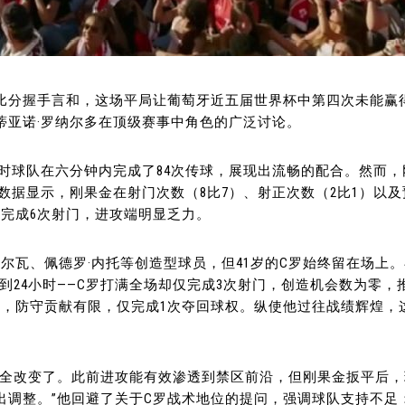
的比分握手言和，这场平局让葡萄牙近五届世界杯中第四次未能赢
蒂亚诺·罗纳尔多在顶级赛事中角色的广泛讨论。
时球队在六分钟内完成了84次传球，展现出流畅的配合。然而
数据显示，刚果金在射门次数（8比7）、射正次数（2比1）以
牙仅完成6次射门，进攻端明显乏力。
席尔瓦、佩德罗·内托等创造型球员，但41岁的C罗始终留在场上
到24小时——C罗打满全场却仅完成3次射门，创造机会数为零，
零，防守贡献有限，仅完成1次夺回球权。纵使他过往战绩辉煌，
完全改变了。此前进攻能有效渗透到禁区前沿，但刚果金扳平后
调整。”他回避了关于C罗战术地位的提问，强调球队支持不足