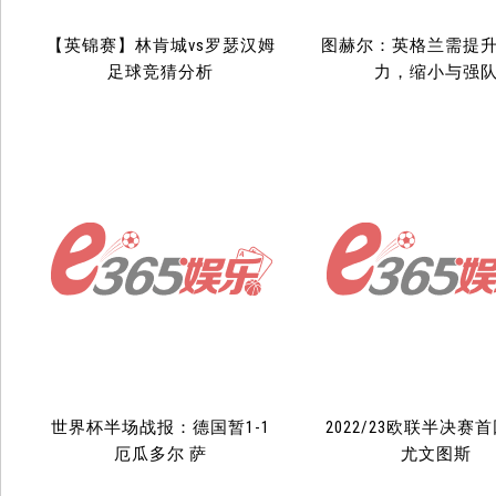
【英锦赛】林肯城vs罗瑟汉姆
图赫尔：英格兰需提
足球竞猜分析
力，缩小与强
世界杯半场战报：德国暂1-1
2022/23欧联半决赛
厄瓜多尔 萨
尤文图斯