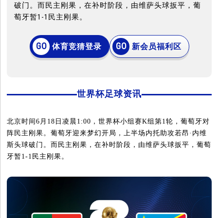
破门。而民主刚果，在补时阶段，由维萨头球扳平，葡
萄牙暂1-1民主刚果。
体育竞猜登录
新会员福利区
世界杯足球资讯
北京时间6月18日凌晨1:00，世界杯小组赛K组第1轮，葡萄牙对
阵民主刚果。葡萄牙迎来梦幻开局，上半场内托助攻若昂·内维
斯头球破门。而民主刚果，在补时阶段，由维萨头球扳平，葡萄
牙暂1-1民主刚果。