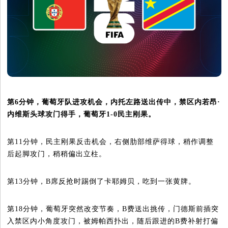
第6分钟，葡萄牙队进攻机会，内托左路送出传中，禁区内若昂·
内维斯头球攻门得手，葡萄牙1-0民主刚果。
第11分钟，民主刚果反击机会，右侧肋部维萨得球，稍作调整
后起脚攻门，稍稍偏出立柱。
第13分钟，B席反抢时踢倒了卡耶姆贝，吃到一张黄牌。
第18分钟，葡萄牙突然改变节奏，B费送出挑传，门德斯前插突
入禁区内小角度攻门，被姆帕西扑出，随后跟进的B费补射打偏