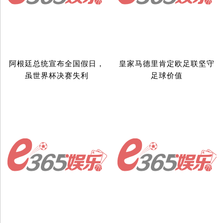
阿根廷总统宣布全国假日，
皇家马德里肯定欧足联坚守
虽世界杯决赛失利
足球价值