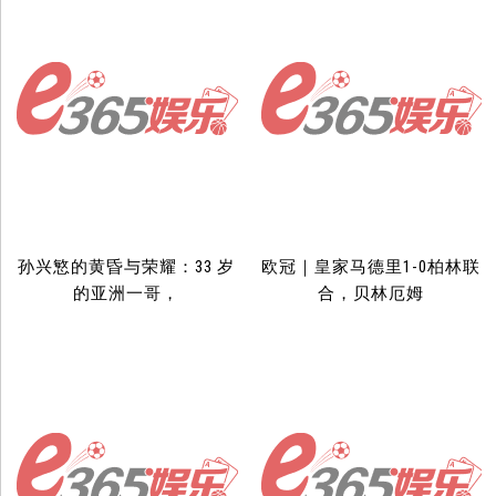
孙兴慜的黄昏与荣耀：33 岁
欧冠｜皇家马德里1-0柏林联
的亚洲一哥，
合，贝林厄姆