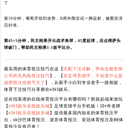
了
第39分钟，葡萄牙组织攻势，B席外围尝试一脚远射，被图安泽
贝封堵。
第45+5分钟，民主刚果开出战术角球，45度起球，后点维萨头
球破门，帮助民主刚果1-1扳平比分。
最实用的体育投注技巧在这【
匹配下注详解，带你击败竞猜
公司的无风险投注技巧
】、【
在足球竞猜中，不知道什么是
波胆投注你就亏大了
】，从新手小白到专业老手一路相挺，
体育下注技巧分享都在e365娱乐。
还在找靠谱的在线体育投注平台有哪些吗？那就必须来游玩
【
e365娱乐在线娱乐城
】足球竞猜平台手机版！20+年老牌
【
e365娱乐在线娱乐城
】提供最多国内知名的体育投注平
台，sb沙巴体育投注、波音体育投注、皇冠体育投注及BB体
育投注应有尽有！