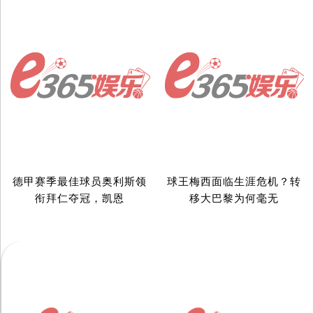
德甲赛季最佳球员奥利斯领
球王梅西面临生涯危机？转
衔拜仁夺冠，凯恩
移大巴黎为何毫无