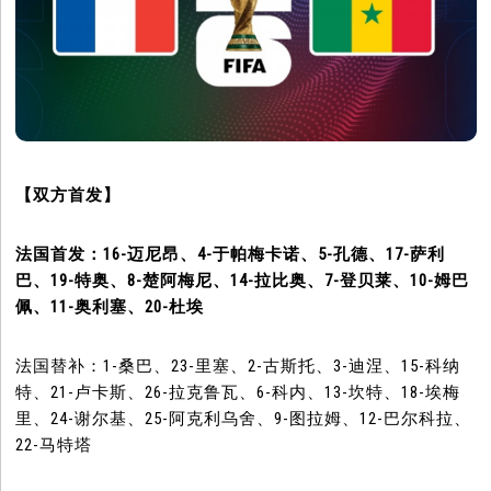
【双方首发】
法国首发：
16-迈尼昂、4-于帕梅卡诺、5-孔德、17-萨利
巴、19-特奥、8-楚阿梅尼、14-拉比奥、7-登贝莱、10-姆巴
佩、11-奥利塞、20-杜埃
法国替补：1-桑巴、23-里塞、2-古斯托、3-迪涅、15-科纳
特、21-卢卡斯、26-拉克鲁瓦、6-科内、13-坎特、18-埃梅
里、24-谢尔基、25-阿克利乌舍、9-图拉姆、12-巴尔科拉、
22-马特塔