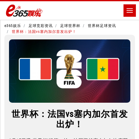
e365娱乐
足球竞彩资讯
足球世界杯
世界杯足球资讯
世界杯：法国vs塞内加尔首发出炉！
世界杯：法国vs塞内加尔首发
出炉！