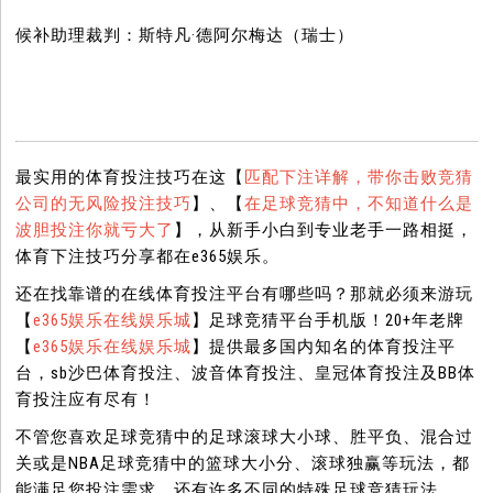
候补助理裁判：斯特凡·德阿尔梅达（瑞士）
最实用的体育投注技巧在这【
匹配下注详解，带你击败竞猜
公司的无风险投注技巧
】、【
在足球竞猜中，不知道什么是
波胆投注你就亏大了
】，从新手小白到专业老手一路相挺，
体育下注技巧分享都在e365娱乐。
还在找靠谱的在线体育投注平台有哪些吗？那就必须来游玩
【
e365娱乐在线娱乐城
】足球竞猜平台手机版！20+年老牌
【
e365娱乐在线娱乐城
】提供最多国内知名的体育投注平
台，sb沙巴体育投注、波音体育投注、皇冠体育投注及BB体
育投注应有尽有！
不管您喜欢足球竞猜中的足球滚球大小球、胜平负、混合过
关或是NBA足球竞猜中的篮球大小分、滚球独赢等玩法，都
能满足您投注需求，还有许多不同的特殊足球竞猜玩法。