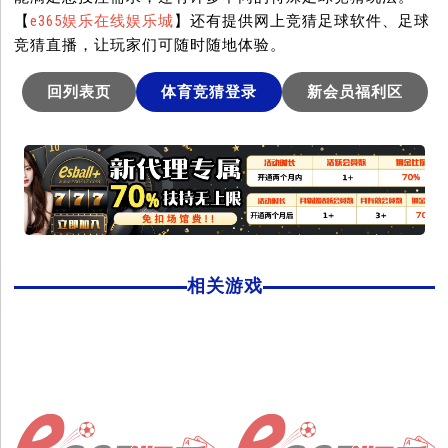
【
e365娱乐在线娱乐城
】还有提供网上竞猜足球软件、足球
竞猜直播，让玩家们可随时随地体验。
回列表页
体育竞猜登录
新会员福利区
相关游戏