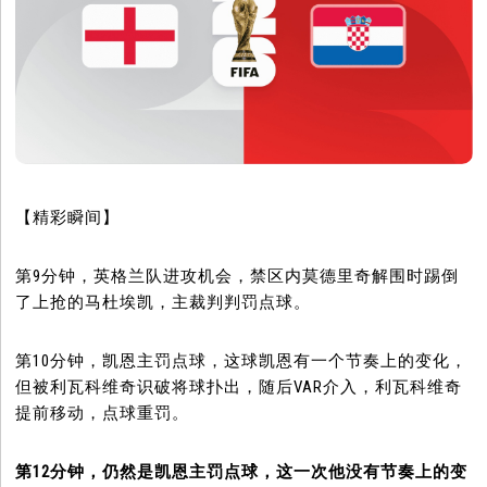
【精彩瞬间】
第9分钟，英格兰队进攻机会，禁区内莫德里奇解围时踢倒
了上抢的马杜埃凯，主裁判判罚点球。
第10分钟，凯恩主罚点球，这球凯恩有一个节奏上的变化，
但被利瓦科维奇识破将球扑出，随后VAR介入，利瓦科维奇
提前移动，点球重罚。
第12分钟，仍然是凯恩主罚点球，这一次他没有节奏上的变