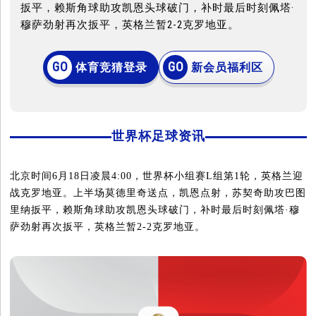
扳平，赖斯角球助攻凯恩头球破门，补时最后时刻佩塔·
穆萨劲射再次扳平，英格兰暂2-2克罗地亚。
体育竞猜登录
新会员福利区
世界杯足球资讯
北京时间6月18日凌晨4:00，世界杯小组赛L组第1轮，英格兰迎
战克罗地亚。上半场莫德里奇送点，凯恩点射，苏契奇助攻巴图
里纳扳平，赖斯角球助攻凯恩头球破门，补时最后时刻佩塔·穆
萨劲射再次扳平，英格兰暂2-2克罗地亚。