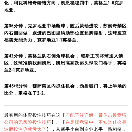
化，利瓦科维奇猜错方向，凯恩稳稳罚中，英格兰1-0克罗
地亚。
第36分钟，克罗地亚中场断球，随后策动进攻，苏契奇禁区
内右侧回做，跟进的巴图里纳肋部位置起脚爆射，这球皮克
福德无能为力，克罗地亚1-1英格兰。
第42分钟，英格兰队右侧角球机会， 赖斯主罚将球送入禁
区，这球准确找到凯恩，凯恩高高跃起头球攻门得手，英格
兰2-1克罗地亚。
第45+5分钟，穆萨禁区内抓住机会，劲射破门，将上半场的
比分，定格在了2-2。
最实用的体育投注技巧在这【
匹配下注详解，带你击败竞猜
公司的无风险投注技巧
】、【
在足球竞猜中，不知道什么是
波胆投注你就亏大了
】，从新手小白到专业老手一路相挺，