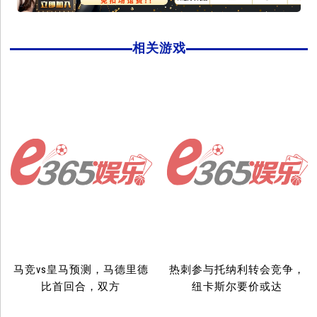
相关游戏
马竞vs皇马预测，马德里德
热刺参与托纳利转会竞争，
比首回合，双方
纽卡斯尔要价或达