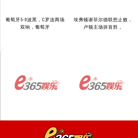
葡萄牙5-0波黑，C罗连两场
埃弗顿谢菲尔德联想止败，
双响，葡萄牙
卢顿主场拚首胜，