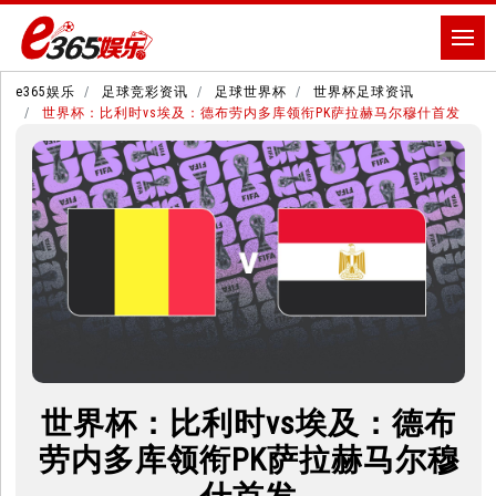
e365娱乐
足球竞彩资讯
足球世界杯
世界杯足球资讯
世界杯：比利时vs埃及：德布劳内多库领衔PK萨拉赫马尔穆什首发
世界杯：比利时vs埃及：德布
劳内多库领衔PK萨拉赫马尔穆