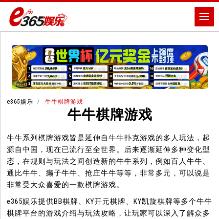
e365娱乐
牛牛棋牌游戏
牛牛棋牌游戏
牛牛系列棋牌游戏皆是延伸自牛牛扑克游戏的多人玩法，起
源自中国，现在已流行至全世界。后来逐渐延伸多种变化型
态，在规则与玩法之间创造新的牛牛系列，例如百人牛牛、
通比牛牛、癞子牛牛、抢庄牛牛等等，非常多元，可以说是
非常受大众喜爱的一款棋牌游戏。
e365娱乐提供BB棋牌、KY开元棋牌、KY凯旋棋牌等多个牛牛
棋牌平台的游戏介绍与玩法攻略，让玩家可以深入了解众多