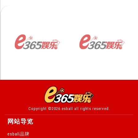
Copyright ©2026 esball all rights reserved.
网站导览
esball品牌