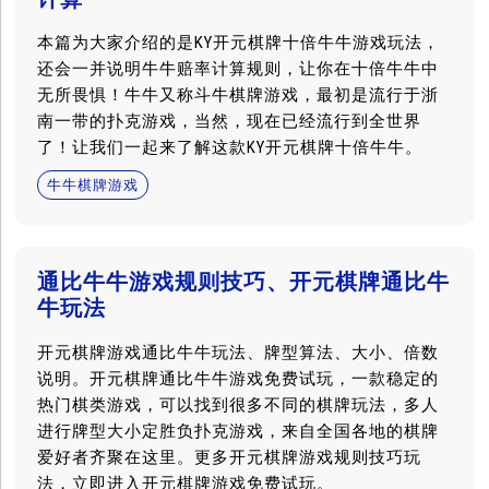
本篇为大家介绍的是KY开元棋牌十倍牛牛游戏玩法，
还会一并说明牛牛赔率计算规则，让你在十倍牛牛中
无所畏惧！牛牛又称斗牛棋牌游戏，最初是流行于浙
南一带的扑克游戏，当然，现在已经流行到全世界
了！让我们一起来了解这款KY开元棋牌十倍牛牛。
牛牛棋牌游戏
通比牛牛游戏规则技巧、开元棋牌通比牛
牛玩法
开元棋牌游戏通比牛牛玩法、牌型算法、大小、倍数
说明。开元棋牌通比牛牛游戏免费试玩，一款稳定的
热门棋类游戏，可以找到很多不同的棋牌玩法，多人
进行牌型大小定胜负扑克游戏，来自全国各地的棋牌
爱好者齐聚在这里。更多开元棋牌游戏规则技巧玩
法，立即进入开元棋牌游戏免费试玩。