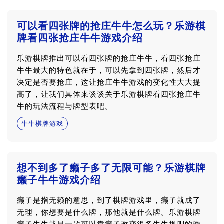
可以看四张牌的抢庄牛牛怎么玩？乐游棋
牌看四张抢庄牛牛游戏介绍
乐游棋牌推出可以看四张牌的抢庄牛牛，看四张抢庄
牛牛最大的特色就在于，可以先拿到四张牌，然后才
决定是否要抢庄，这让抢庄牛牛游戏的变化性大大提
高了，让我们具体来谈谈关于乐游棋牌看四张抢庄牛
牛的玩法流程与牌型表吧。
牛牛棋牌游戏
想不到多了癞子多了无限可能？乐游棋牌
癞子牛牛游戏介绍
癞子是指无赖的意思，到了棋牌游戏里，癞子就成了
无理，你想要是什么牌，那他就是什么牌。乐游棋牌