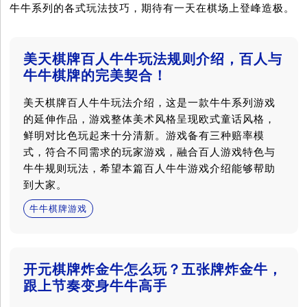
牛牛系列的各式玩法技巧，期待有一天在棋场上登峰造极。
美天棋牌百人牛牛玩法规则介绍，百人与
牛牛棋牌的完美契合！
美天棋牌百人牛牛玩法介绍，这是一款牛牛系列游戏
的延伸作品，游戏整体美术风格呈现欧式童话风格，
鲜明对比色玩起来十分清新。游戏备有三种赔率模
式，符合不同需求的玩家游戏，融合百人游戏特色与
牛牛规则玩法，希望本篇百人牛牛游戏介绍能够帮助
到大家。
牛牛棋牌游戏
开元棋牌炸金牛怎么玩？五张牌炸金牛，
跟上节奏变身牛牛高手