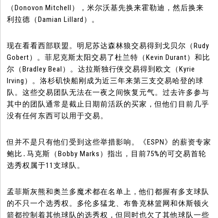
（Donovon Mitchell），米尔沃基先换来霍勒迪，然后换来
利拉德（Damian Lillard）。
现在看看西部联盟。明尼苏达森林狼交易得到戈贝尔（Rudy
Gobert）。菲尼克斯太阳交易了杜兰特（Kevin Durant）和比
尔（Bradley Beal）。达拉斯独行侠交易得到欧文（Kyrie
Irving）。洛杉矶快船刚成为近三年来第三支交易哈登的球
队。这些交易团队无法在一夜之间恢复元气。过去许多参与
其中的团队通常是截止日期前活跃的买家，但他们目前几乎
没有任何东西可以用于交易。
但并不是只有他们受到这些举措影响。《ESPN》的薪资专家
鲍比․马克斯（Bobby Marks）指出，目前75%的可交易首轮
选秀权属于11支球队。
孟菲斯灰熊和奥兰多魔术都在名单上，他们都握有多支球队
的不只一个选秀权。多伦多猛龙、布鲁克林篮网和休斯顿火
箭都控制着其他球队的选秀权，但同时也欠了其他球队一些