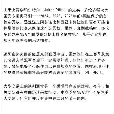
由于上赛季珀尔特尔（Jakob Pöltl）的交易，多伦多猛龙欠
圣安东尼奥马刺一个2024、2025、2026年前6顺位保护的首
轮选秀权。迅速送走阿努诺比和西亚卡姆让他们更有可能输
掉足够的比赛来保住这个选秀权。果然，直到截稿时，多伦
多猛龙在NBA全联盟积分榜上排名倒数第7，几乎确定能参
加今年选秀会的乐透抽奖。
迈阿密热火目前位居东部联盟中游，虽然他们在上赛季从第
八名进入总冠军赛后不一定需要补强，但他们引进了罗齐
尔，希望能够至少保住自己在附加赛的位置。同样表现不佳
的夏洛特黄蜂非常高兴能够迅速削弱其阵容，利于开坦。
大型交易上的谈判通常是一个缓慢而痛苦的过程。今年，相
关团队都有理由迅速采取行动。本赛季的NBA进行了多笔重
大交易，但它们并没有集中在二月的某一周内。