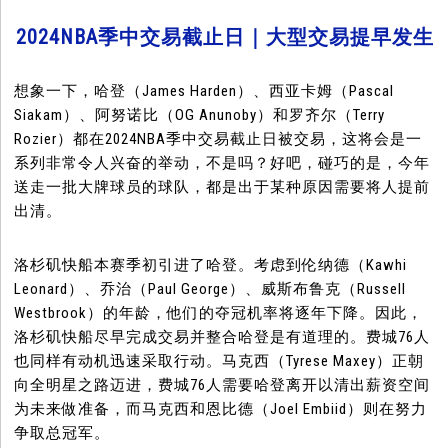
2024NBA季中交易截止日｜大型交易提早发生
想象一下，哈登（James Harden）、西亚卡姆（Pascal
Siakam）、阿努诺比（OG Anunoby）和罗齐尔（Terry
Rozier）都在2024NBA季中交易截止日被交易，这将会是一
系列非常令人兴奋的举动，不是吗？好吧，碰巧的是，今年
送走一批大牌球员的球队，都是出于某种原因需要将人提前
出清。
洛杉矶快船本赛季初引进了哈登。考虑到伦纳德（Kawhi
Leonard）、乔治（Paul George）、威斯布鲁克（Russell
Westbrook）的年龄，他们的夺冠机率将逐年下降。因此，
洛杉矶快船尽早完成交易并整合哈登是有道理的。费城76人
也同样有动机迅速采取行动。马克西（Tyrese Maxey）正朝
向全明星之路迈进，费城76人需要哈登离开以清出薪资空间
为未来做准备，而马克西和恩比德（Joel Embiid）则在努力
争取总冠军。