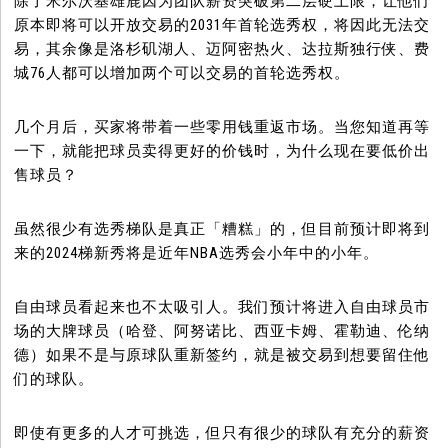
除了米尔沃基雄鹿因为团队薪资突破第二层硬上限，让他们
原本即将可以开放交易的2031年首轮选秀权，将因此无法交
易，其余像是洛杉矶湖人、迈阿密热火、达拉斯独行侠、费
城76人都可以增加两个可以交易的首轮选秀权。
几个月后，买家将带着一些零用钱重返市场。当您知道再等
一下，就能把球员卖得更好的价钱时，为什么现在要低价出
售球员？
虽然很少有选秀梯队是真正「糟糕」的，但目前预计即将到
来的2024梯新秀将是近年NBA选秀会小年中的小年。
自由球员看起来也不太吸引人。我们预计将进入自由球员市
场的大牌球员（哈登、阿努诺比、西亚卡姆、霍勒迪、伦纳
德）如果不是与原球队重新签约，就是被交易到想要留住他
们的球队。
即使有更多的人才可挑选，但只有很少的球队有充分的薪资