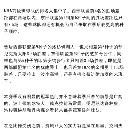
NBA前段班球队的排名太集中了。西部联盟前4名的胜场差
距都在两场以内。东部联盟第2到第5种子间的胜场差距也只
有3.5场，这些球队都还有机会为自己争取在季后赛更高的种
子顺位。
暂居西部联盟第9种子的洛杉矶湖人，也只相差第5种子的菲
尼克斯太阳3.5场胜差，东部联盟第9种子的芝加哥公牛，同
样也与第6种子的印第安纳步行者只相差3.5场胜差，即使是
西部联盟第11名的犹他爵士，也只差第10名的金州勇士1.5场
胜差，只要拉出一波小高潮，还是有机会挤进附加赛的末班
车，
本赛季没有明显的冠军热门并不意味着季后赛的前景是广阔
的。波士顿凯尔特人、俄克拉荷马雷霆、明尼苏达森林狼、
洛杉矶快船和丹佛掘金看起来都是冠军级的球队。
在恩比德受伤之前，费城76人的实力就是摆在那里。克利夫