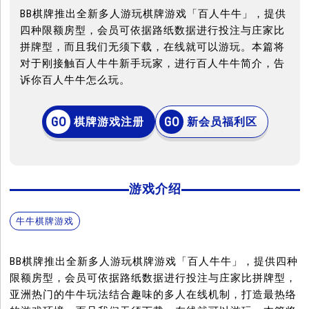
BB棋牌推出全新多人游玩棋牌游戏「百人牛牛」，提供
四种限额房型，会员可依据路纸数据进行投注与庄家比
拼牌型，而且我们无须下载，在线就可以游玩。本篇将
对于刚接触百人牛牛新手玩家，进行百人牛牛简介，告
诉你百人牛牛怎么玩。
棋牌游戏注册
新会员福利区
游戏介绍
牛牛棋牌游戏
BB棋牌推出全新多人游玩棋牌游戏「百人牛牛」，提供四种
限额房型，会员可依据路纸数据进行投注与庄家比拼牌型，
亚洲热门的牛牛玩法结合趣味的多人在线机制，打造最热络