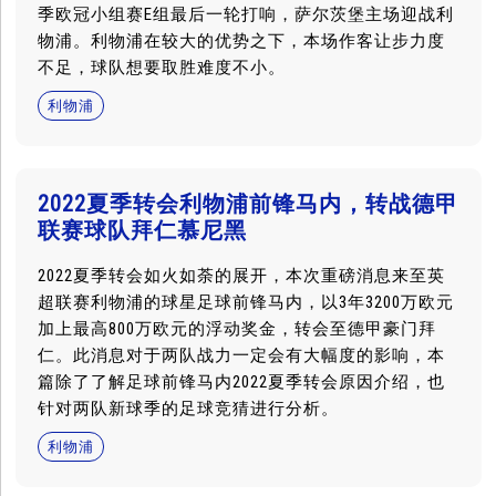
季欧冠小组赛E组最后一轮打响，萨尔茨堡主场迎战利
物浦。利物浦在较大的优势之下，本场作客让步力度
不足，球队想要取胜难度不小。
利物浦
2022夏季转会利物浦前锋马内，转战德甲
联赛球队拜仁慕尼黑
2022夏季转会如火如荼的展开，本次重磅消息来至英
超联赛利物浦的球星足球前锋马内，以3年3200万欧元
加上最高800万欧元的浮动奖金，转会至德甲豪门拜
仁。此消息对于两队战力一定会有大幅度的影响，本
篇除了了解足球前锋马内2022夏季转会原因介绍，也
针对两队新球季的足球竞猜进行分析。
利物浦