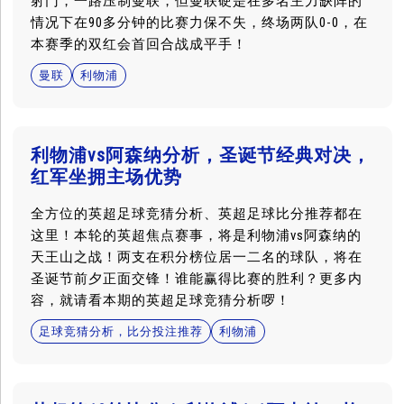
射门，一路压制曼联，但曼联硬是在多名主力缺阵的
情况下在90多分钟的比赛力保不失，终场两队0-0，在
本赛季的双红会首回合战成平手！
曼联
利物浦
利物浦vs阿森纳分析，圣诞节经典对决，
红军坐拥主场优势
全方位的英超足球竞猜分析、英超足球比分推荐都在
这里！本轮的英超焦点赛事，将是利物浦vs阿森纳的
天王山之战！两支在积分榜位居一二名的球队，将在
圣诞节前夕正面交锋！谁能赢得比赛的胜利？更多内
容，就请看本期的英超足球竞猜分析啰！
足球竞猜分析，比分投注推荐
利物浦