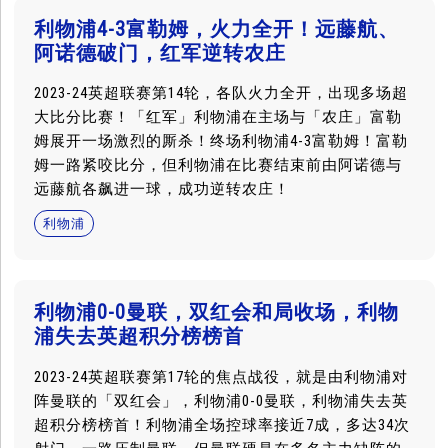
利物浦4-3富勒姆，火力全开！远藤航、
阿诺德破门，红军逆转农庄
2023-24英超联赛第14轮，各队火力全开，出现多场超
大比分比赛！「红军」利物浦在主场与「农庄」富勒
姆展开一场激烈的厮杀！终场利物浦4-3富勒姆！富勒
姆一路紧咬比分，但利物浦在比赛结束前由阿诺德与
远藤航各飙进一球，成功逆转农庄！
利物浦
利物浦0-0曼联，双红会和局收场，利物
浦失去英超积分榜榜首
2023-24英超联赛第17轮的焦点战役，就是由利物浦对
阵曼联的「双红会」，利物浦0-0曼联，利物浦失去英
超积分榜榜首！利物浦全场控球率接近7成，多达34次