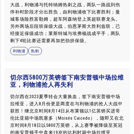
大战，利物浦与托特纳姆热刺之战，两队一路战到伤
停补时阶段才分出胜负，由利物浦收下比赛胜利；曼
城客场险胜富勒姆，超车阿森纳登上英超联赛龙头。
另外两场后段班保级大战，伯恩茅斯大胜利兹联，已
经接近保级成功；莱斯特城与埃弗顿战成平手，两队
剩下4轮比赛还需要再加把劲拚保级。
利物浦
热刺
切尔西5800万英镑签下南安普顿中场拉维
亚，利物浦抢人再失利
切尔西在2023夏季转会大量换血，签下南安普顿中场
拉维亚，进入8月份更是两度在与利物浦的抢人大战中
获胜！继北京时间8月14日从布莱顿以1亿英镑买进哥
伦比亚籍中场凯塞多（Moisés Caicedo），随即又在北
京时间8月18日以5800万英镑，从上赛季被降级至英冠
的南安普顿手中盘来19岁的比利时籍中场拉维亚