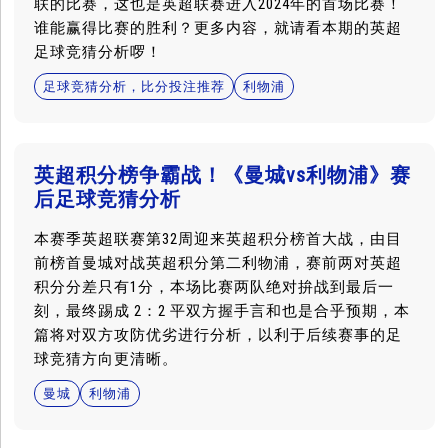
联的比赛，这也是英超联赛进入2024年的首场比赛！
谁能赢得比赛的胜利？更多内容，就请看本期的英超
足球竞猜分析啰！
足球竞猜分析，比分投注推荐
利物浦
英超积分榜争霸战！《曼城vs利物浦》赛
后足球竞猜分析
本赛季英超联赛第32周迎来英超积分榜首大战，由目
前榜首曼城对战英超积分第二利物浦，赛前两对英超
积分分差只有1分，本场比赛两队绝对拚战到最后一
刻，最终踢成 2：2 平双方握手言和也是合乎预期，本
篇将对双方攻防优劣进行分析，以利于后续赛事的足
球竞猜方向更清晰。
曼城
利物浦