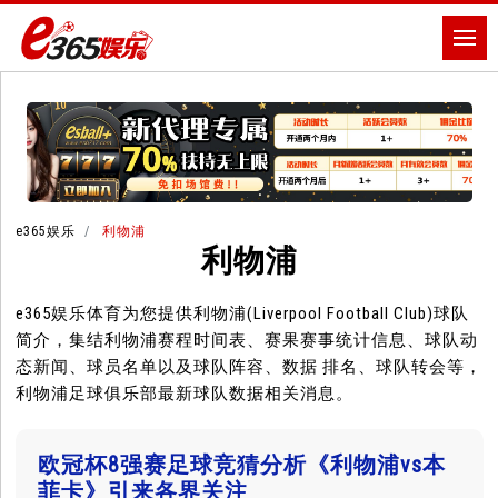
e365娱乐
利物浦
利物浦
e365娱乐体育为您提供利物浦(Liverpool Football Club)球队
简介，集结利物浦赛程时间表、赛果赛事统计信息、球队动
态新闻、球员名单以及球队阵容、数据 排名、球队转会等，
利物浦足球俱乐部最新球队数据相关消息。
欧冠杯8强赛足球竞猜分析《利物浦vs本
菲卡》引来各界关注