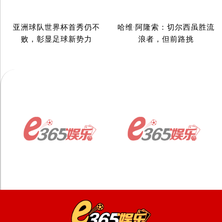
亚洲球队世界杯首秀仍不
哈维·阿隆索：切尔西虽胜流
败，彰显足球新势力
浪者，但前路挑