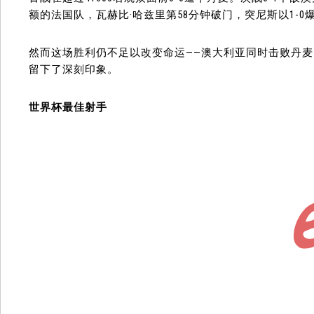
额的法国队，瓦赫比·哈兹里第58分钟破门，突尼斯以1-
然而这场胜利仍不足以改变命运——澳大利亚同时击败丹
留下了深刻印象。
世界杯最佳射手