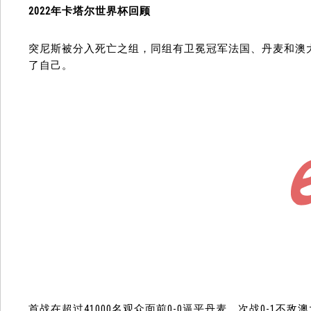
2022年卡塔尔世界杯回顾
突尼斯被分入死亡之组，同组有卫冕冠军法国、丹麦和澳
了自己。
首战在超过41000名观众面前0-0逼平丹麦。次战0-