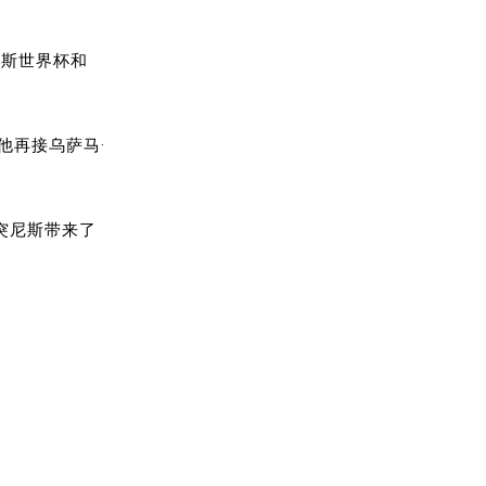
罗斯世界杯和
他再接乌萨马·
突尼斯带来了