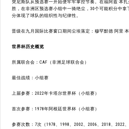
突尼斯队从预选赛一开始便牢牢掌控节奏。在福阿兹·本扎
胜，在非洲区预选赛小组中一骑绝尘，30个可能积分中拿
分体现了球队的组织性与纪律性。
晋级在九月国际比赛窗口期间尘埃落定：穆罕默德·阿里·
世界杯历史概览
所属联合会：CAF（非洲足球联合会）
最佳战绩：小组赛
上届参赛：2022年卡塔尔世界杯（小组赛）
首次参赛：1978年阿根廷世界杯（小组赛）
参赛次数：7次（1978、1998、2002、2006、2018、2022、