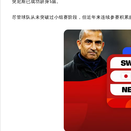
突尼斯已成功跻身5届。
尽管球队从未突破过小组赛阶段，但近年来连续参赛积累