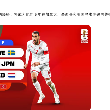
其
的经验，将成为他们明年在加拿大、墨西哥和美国寻求突破的关