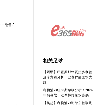
——他曾在
相关足球
【西甲】巴塞罗那vs瓦拉多利德
足球竞猜分析，巴塞罗那主场大
胜
利物浦vs纽卡斯尔联分析！2024
年揭幕战，红军棒打落水喜鹊
【英超】利物浦vs谢菲尔德联足