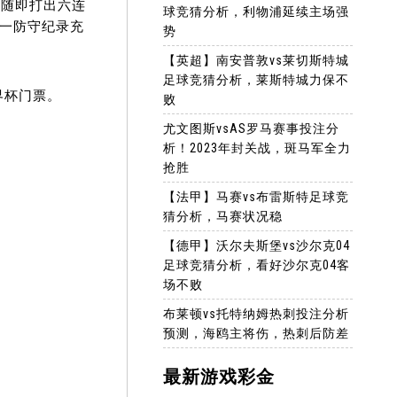
队随即打出六连
球竞猜分析，利物浦延续主场强
这一防守纪录充
势
【英超】南安普敦vs莱切斯特城
足球竞猜分析，莱斯特城力保不
界杯门票。
败
尤文图斯vsAS罗马赛事投注分
析！2023年封关战，斑马军全力
抢胜
【法甲】马赛vs布雷斯特足球竞
猜分析，马赛状况稳
【德甲】沃尔夫斯堡vs沙尔克04
足球竞猜分析，看好沙尔克04客
场不败
布莱顿vs托特纳姆热刺投注分析
预测，海鸥主将伤，热刺后防差
最新游戏彩金