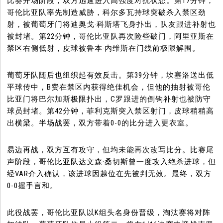
比赛开场阶段，双方迅速进入高强度对抗状态。第17分钟，
哥伦比亚队率先制造威胁，科尔多瓦持球突破杀入禁区劲
射，被葡萄牙门将迪奥戈·科斯塔飞身扑出，队友跟进补射也
被封堵。第22分钟，哥伦比亚队再次险些破门，阿里亚斯在
禁区右侧低射，皮球被鲁本·内维斯在门线前极限解围。
葡萄牙队随后也组织起有效反击。第39分钟，坎塞洛送出低
平球传中，B费在禁区内获得绝佳机会，但他的抽射被哥伦
比亚门将巴尔加斯极限扑出，C罗跟进的倒钩补射也被防守
球员封堵。第42分钟，菲利克斯突入禁区射门，皮球稍稍高
出横梁。半场战罢，双方带着0-0的比分进入更衣室。
易边再战，双方互有攻守，但均未能再次改写比分。比赛尾
声阶段，哥伦比亚队达文森·桑切斯曾一度攻入绝杀进球，但
经VAR介入确认，该进球因越位在先被判无效。最终，双方
0-0握手言和。
此役战罢，哥伦比亚队以K组头名身份晋级，淘汰赛将对阵