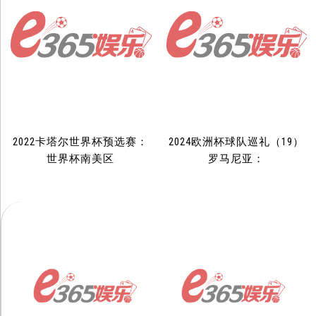
2022卡塔尔世界杯预选赛：
2024欧洲杯球队巡礼（19）
世界杯南美区
罗马尼亚：