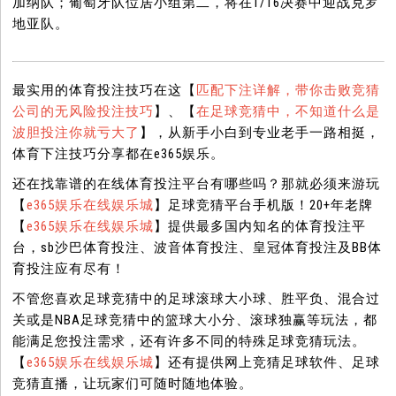
加纳队；葡萄牙队位居小组第二，将在1/16决赛中迎战克罗
地亚队。
最实用的体育投注技巧在这【
匹配下注详解，带你击败竞猜
公司的无风险投注技巧
】、【
在足球竞猜中，不知道什么是
波胆投注你就亏大了
】，从新手小白到专业老手一路相挺，
体育下注技巧分享都在e365娱乐。
还在找靠谱的在线体育投注平台有哪些吗？那就必须来游玩
【
e365娱乐在线娱乐城
】足球竞猜平台手机版！20+年老牌
【
e365娱乐在线娱乐城
】提供最多国内知名的体育投注平
台，sb沙巴体育投注、波音体育投注、皇冠体育投注及BB体
育投注应有尽有！
不管您喜欢足球竞猜中的足球滚球大小球、胜平负、混合过
关或是NBA足球竞猜中的篮球大小分、滚球独赢等玩法，都
能满足您投注需求，还有许多不同的特殊足球竞猜玩法。
【
e365娱乐在线娱乐城
】还有提供网上竞猜足球软件、足球
竞猜直播，让玩家们可随时随地体验。