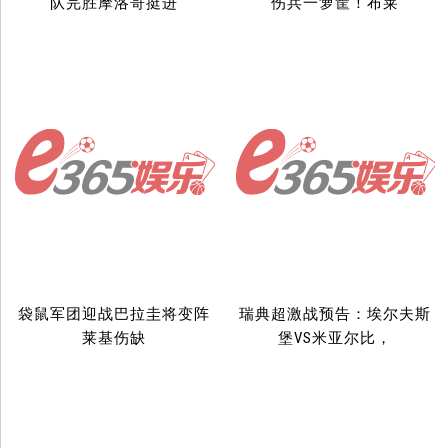
队完胜摩洛哥挺进
伤兵一箩筐！布莱
袋鼠军团迎战巴拉圭将变阵
瑞典超激战预告：埃尔夫斯
莱基伤缺
堡VS米亚尔比，