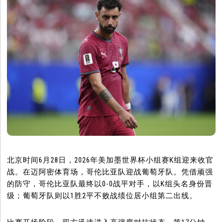
北京时间6月28日，2026年美加墨世界杯小组赛K组迎来收官
战。在迈阿密体育场，哥伦比亚队迎战葡萄牙队。凭借顽强
的防守，哥伦比亚队最终以0-0战平对手，以K组头名身份晋
级；葡萄牙队则以1胜2平不败战绩位居小组第二出线。