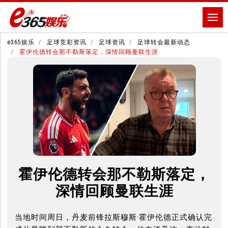
e365娱乐
足球竞彩资讯
足球资讯
足球转会最新动态
霍伊伦德转会那不勒斯落定，深情回顾曼联生涯
霍伊伦德转会那不勒斯落定，
深情回顾曼联生涯
当地时间周日，丹麦前锋拉斯穆斯·霍伊伦德正式确认完