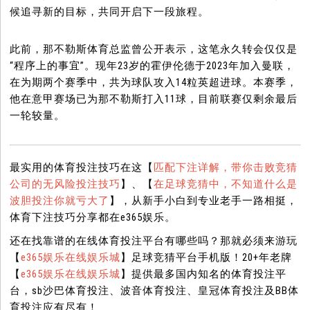
候追寻新的目标，共同开启下一段旅程。
此前，那不勒斯体育总监曾公开表示，这笔永久转会仅仅是
“程序上的事宜”。现年23岁的霍伊伦德于2023年加入曼联，
在为期两个赛季中，共为球队攻入14粒英超进球。本赛季，
他在意甲赛场已为那不勒斯打入11球，目前联赛仅剩余最后
一轮较量。
最实用的体育投注技巧在这【
匹配下注详解，带你击败竞猜
公司的无风险投注技巧
】、【
在足球竞猜中，不知道什么是
波胆投注你就亏大了
】，从新手小白到专业老手一路相挺，
体育下注技巧分享都在e365娱乐。
还在找靠谱的在线体育投注平台有哪些吗？那就必须来游玩
【
e365娱乐在线娱乐城
】足球竞猜平台手机版！20+年老牌
【
e365娱乐在线娱乐城
】提供最多国内知名的体育投注平
台，sb沙巴体育投注、波音体育投注、皇冠体育投注及BB体
育投注应有尽有！