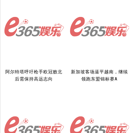
阿尔特塔呼吁枪手欧冠败北
新加坡客场逼平越南，继续
后需保持高远志向
领跑东盟锦标赛A