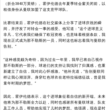
（折合3840万英镑）。霍伊伦德去年夏季转会窗关闭前，以
租借身份从曼联加盟了这支意甲球队。
比赛结束后，霍伊伦德在社交媒体上分享了进球庆祝的瞬
间，并抒发了对转会一事的感受。他写道：“这个进球意义
非凡，它代表我们确保了欧冠资格，也意味着根据条款，我
现在正式成为那不勒斯的一员，同时这也标志着我与曼联的
告别。”
“这种感觉颇为奇特，因为过去一年里，我早已将自己视作
那不勒斯的一部分。球迷们的支持让我找到了归属感，也重
新建立了自信，我对此心怀感激。”他补充道，“告别曼联同
样让我心潮澎湃。身穿红色球衣在老特拉福德征战，曾是我
童年时期的梦想。”
因此，霍伊伦德表示，这个进球象征着自信的新开端。未来
他将为那不勒斯全力以赴，同时也感谢所有曼联球迷、队友
及工作人员，帮助他实现了儿时的梦想。他强调，现在是时