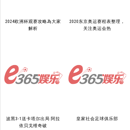
2024欧洲杯观赛攻略為大家
2020东京奥运赛程表整理，
解析
关注奥运会热
波黑3-1送卡塔尔出局 阿拉
皇家社会足球俱乐部
依贝戈维奇破