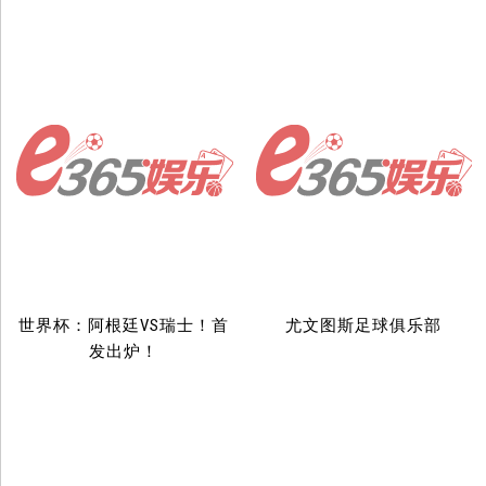
世界杯：阿根廷VS瑞士！首
尤文图斯足球俱乐部
发出炉！