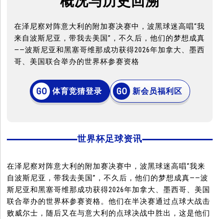
概况与历史回溯
在泽尼察对阵意大利的附加赛决赛中，波黑球迷高唱“我
来自波斯尼亚，带我去美国”，不久后，他们的梦想成真
——波斯尼亚和黑塞哥维那成功获得2026年加拿大、墨西
哥、美国联合举办的世界杯参赛资格
体育竞猜登录
新会员福利区
世界杯足球资讯
在泽尼察对阵意大利的附加赛决赛中，波黑球迷高唱“我来
自波斯尼亚，带我去美国”，不久后，他们的梦想成真——波
斯尼亚和黑塞哥维那成功获得2026年加拿大、墨西哥、美国
联合举办的世界杯参赛资格。他们在半决赛通过点球大战击
败威尔士，随后又在与意大利的点球决战中胜出，这是他们