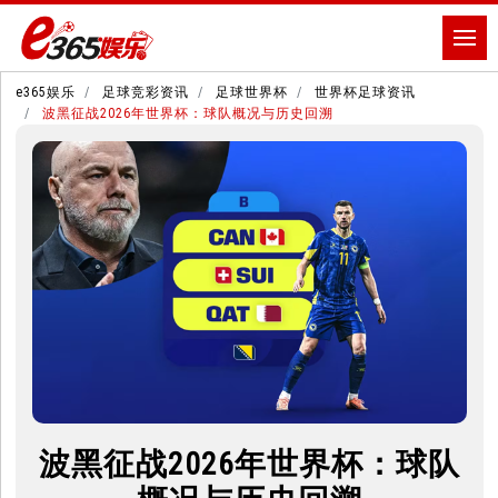
e365娱乐
足球竞彩资讯
足球世界杯
世界杯足球资讯
波黑征战2026年世界杯：球队概况与历史回溯
波黑征战2026年世界杯：球队