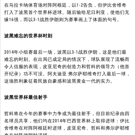
在马拉卡纳体育场对阵阿根廷，以1-2告负，但伊比舍维奇
打入了波黑首个世界杯进球。随后输给尼日利亚，使他们无
缘16强，而以3-1战胜伊朗则为赛事画上了体面的句号。
波黑难忘的世界杯时刻
2014年小组赛最后一场，波黑以3-1战胜伊朗，这是他们最
难忘的时刻。在出局已成定局的情况下，球队展现了流畅而
令人信服的表现，皮亚尼奇的创造力和哲科的领导力（他首
开纪录）功不可没。阿夫迪亚·弗尔萨耶维奇打入最后一球，
这场胜利象征着民族自豪感和波黑黄金一代的实力。
波黑世界杯最佳射手
哲科将在今年的赛事中力争成为最佳射手，但目前纪录由四
名球员共享，他们均在2014年巴西世界杯上取得进球：伊比
舍维奇在对阵阿根廷时进球，皮亚尼奇、哲科和弗尔萨耶维