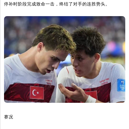
停补时阶段完成致命一击，终结了对手的连胜势头。
赛况