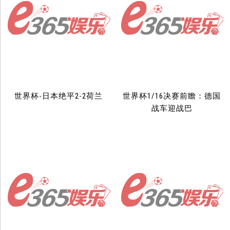
世界杯-日本绝平2-2荷兰
​世界杯1/16决赛前瞻：德国
战车迎战巴