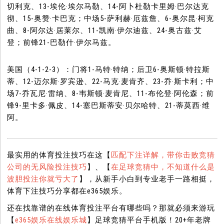
切利克、13-埃伦·埃尔马勒、14-阿卜杜勒卡里姆·巴尔达克
彻、15-奥赞·卡巴克；中场5-萨利赫·厄兹詹、6-奥尔昆·柯克
曲、8-阿尔达·居莱尔、11-凯南·伊尔迪兹、24-奥古兹·艾
登；前锋21-巴勒什·伊尔马兹。
美国（4-1-2-3）：门将1-马特·特纳；后卫6-奥斯顿·特拉斯
蒂、12-迈尔斯·罗宾逊、22-马克·麦肯齐、23-乔·斯卡利；中
场7-乔瓦尼·雷纳、8-韦斯顿·麦肯尼、11-布伦登·阿伦森；前
锋9-里卡多·佩皮、14-塞巴斯蒂安·贝尔哈特、21-蒂莫西·维
阿。
最实用的体育投注技巧在这【
匹配下注详解，带你击败竞猜
公司的无风险投注技巧
】、【
在足球竞猜中，不知道什么是
波胆投注你就亏大了
】，从新手小白到专业老手一路相挺，
体育下注技巧分享都在e365娱乐。
还在找靠谱的在线体育投注平台有哪些吗？那就必须来游玩
【
e365娱乐在线娱乐城
】足球竞猜平台手机版！20+年老牌