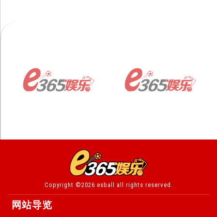
Copyright ©2026 esball all rights reserved.
网站导览