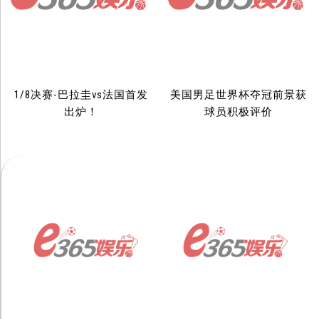
1/8决赛-巴拉圭vs法国首发
美国男足世界杯夺冠前景获
出炉！
球员积极评价