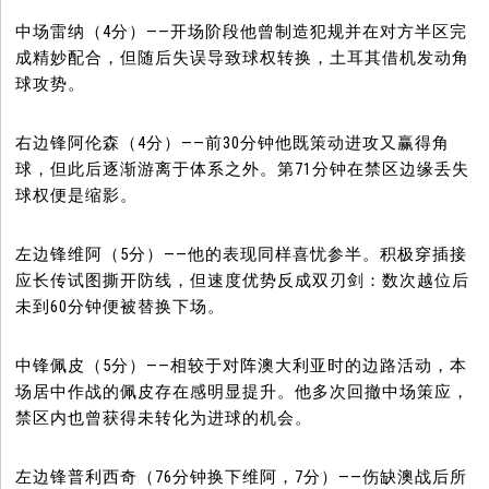
中场雷纳（4分）——开场阶段他曾制造犯规并在对方半区完
成精妙配合，但随后失误导致球权转换，土耳其借机发动角
球攻势。
右边锋阿伦森（4分）——前30分钟他既策动进攻又赢得角
球，但此后逐渐游离于体系之外。第71分钟在禁区边缘丢失
球权便是缩影。
左边锋维阿（5分）——他的表现同样喜忧参半。积极穿插接
应长传试图撕开防线，但速度优势反成双刃剑：数次越位后
未到60分钟便被替换下场。
中锋佩皮（5分）——相较于对阵澳大利亚时的边路活动，本
场居中作战的佩皮存在感明显提升。他多次回撤中场策应，
禁区内也曾获得未转化为进球的机会。
左边锋普利西奇（76分钟换下维阿，7分）——伤缺澳战后所