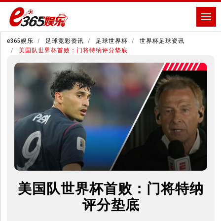
e365娱乐
足球竞彩资讯
足球世界杯
世界杯足球资讯
美国队世界杯首败：门将特纳评分垫底
美国队世界杯首败：门将特纳
评分垫底