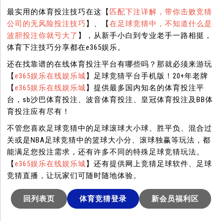
最实用的体育投注技巧在这【
匹配下注详解，带你击败竞猜
公司的无风险投注技巧
】、【
在足球竞猜中，不知道什么是
波胆投注你就亏大了
】，从新手小白到专业老手一路相挺，
体育下注技巧分享都在e365娱乐。
还在找靠谱的在线体育投注平台有哪些吗？那就必须来游玩
【
e365娱乐在线娱乐城
】足球竞猜平台手机版！20+年老牌
【
e365娱乐在线娱乐城
】提供最多国内知名的体育投注平
台，sb沙巴体育投注、波音体育投注、皇冠体育投注及BB体
育投注应有尽有！
不管您喜欢足球竞猜中的足球滚球大小球、胜平负、混合过
关或是NBA足球竞猜中的篮球大小分、滚球独赢等玩法，都
能满足您投注需求，还有许多不同的特殊足球竞猜玩法。
【
e365娱乐在线娱乐城
】还有提供网上竞猜足球软件、足球
竞猜直播，让玩家们可随时随地体验。
回列表页
体育竞猜登录
新会员福利区