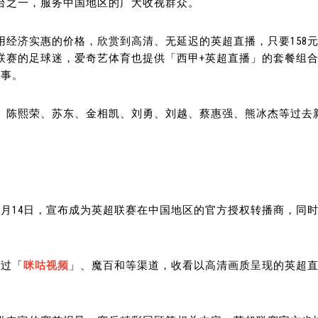
台之一，服务中国地区的广大收视群众。
用经济实惠的价格，欣赏到高清、无延迟的英超直播，只要158
联赛的足球迷，爱奇艺体育也提供「西甲+英超直播」的套餐组
赛事。
、陈熙荣、苏东、金相凯、刘勇、刘越、蔡惠强、熊冰杰等过去
年8月14日，宣布成为英超联赛在中国地区的官方授权转播商，同
透过「
咪咕视频
」、魔百和等渠道，收看以高清画质呈现的英超直