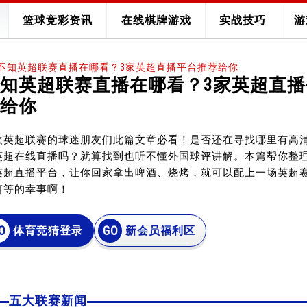
篮球竞彩资讯
在线棋牌游戏
实战技巧
游
不知英超联赛直播在哪看？3家英超直播平台推荐给你
NBA新闻
足球世界杯
BB棋牌
知英超联赛直播在哪看？3家英超直
荐给你
最新消息
世界杯足球资讯
游戏介绍
賽
英
欢英超联赛的球迷朋友们此篇文章必看！是否还在寻找哪里有高
NBA交易转会
奥运会足球
球
西
英超在线直播吗？就算找到也听不懂外国球评讲解。本篇帮你整理
NBA竞猜
球
法
英超直播平台，让你回家拿出啤酒、烧烤，就可以配上一场英超
NBA球队
薪
德
何等的幸事啊！
NBA球员
新
意
体育竞猜登录
新会员福利区
欧
欧
欧
世
五大联赛新闻