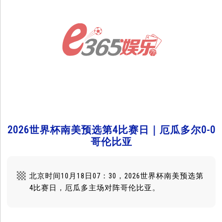
2026世界杯南美预选第4比赛日｜厄瓜多尔0-0
哥伦比亚
北京时间10月18日07：30，2026世界杯南美预选第
4比赛日，厄瓜多主场对阵哥伦比亚。