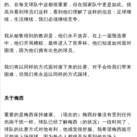
的。在每支球队中这都很重要，但在国家队中更是如此。很
高兴看到球员们这样，看到他们理解了这样的信息：足球继
续，生活继续，我们必须继续竞争。
我从秘鲁得到的教训是，他们永不放弃。在上一届预选赛
中，他们开局糟糕，最终进入了世界杯。他们知道如何面对
困境，因为他们拥有出色的球员。
我们将以同样的方式面对接下来的比赛。对手会给我们带来
困难，但我们将永远以同样的方式踢球。
关于梅西
重要的是梅西保持健康。（现在的）梅西好像没有受到任何
伤病干扰一样。球队已经了解梅西（的状况）一段时间了，
球队的比赛方式对他有利，他感觉很舒服。我希望梅西能尽
可能地上场踢球，因为每个人都很高兴看到他在场上。