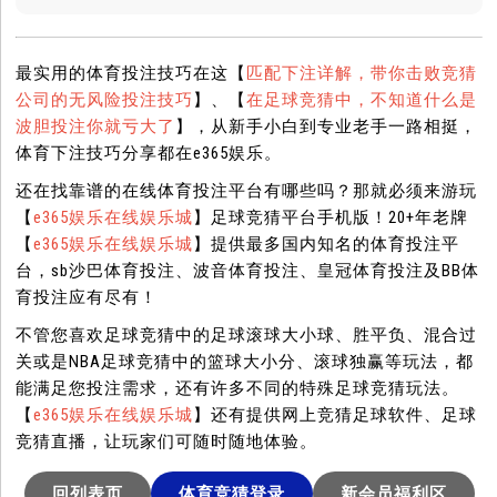
最实用的体育投注技巧在这【
匹配下注详解，带你击败竞猜
公司的无风险投注技巧
】、【
在足球竞猜中，不知道什么是
波胆投注你就亏大了
】，从新手小白到专业老手一路相挺，
体育下注技巧分享都在e365娱乐。
还在找靠谱的在线体育投注平台有哪些吗？那就必须来游玩
【
e365娱乐在线娱乐城
】足球竞猜平台手机版！20+年老牌
【
e365娱乐在线娱乐城
】提供最多国内知名的体育投注平
台，sb沙巴体育投注、波音体育投注、皇冠体育投注及BB体
育投注应有尽有！
不管您喜欢足球竞猜中的足球滚球大小球、胜平负、混合过
关或是NBA足球竞猜中的篮球大小分、滚球独赢等玩法，都
能满足您投注需求，还有许多不同的特殊足球竞猜玩法。
【
e365娱乐在线娱乐城
】还有提供网上竞猜足球软件、足球
竞猜直播，让玩家们可随时随地体验。
回列表页
体育竞猜登录
新会员福利区