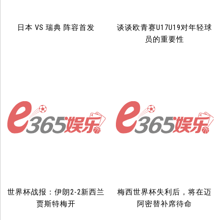
日本 VS 瑞典 阵容首发
谈谈欧青赛U17U19对年轻球
员的重要性
世界杯战报：伊朗2-2新西兰
梅西世界杯失利后，将在迈
贾斯特梅开
阿密替补席待命