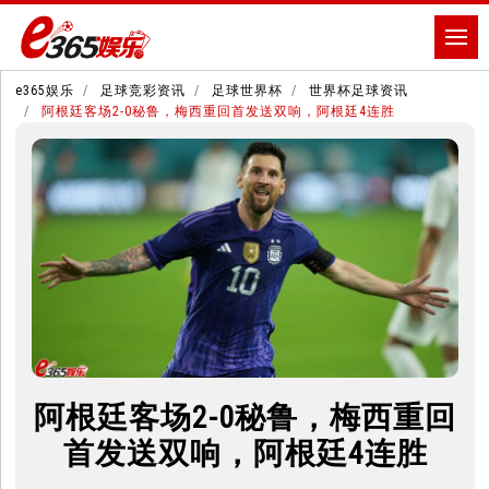
e365娱乐
足球竞彩资讯
足球世界杯
世界杯足球资讯
阿根廷客场2-0秘鲁，梅西重回首发送双响，阿根廷4连胜
阿根廷客场2-0秘鲁，梅西重回
首发送双响，阿根廷4连胜