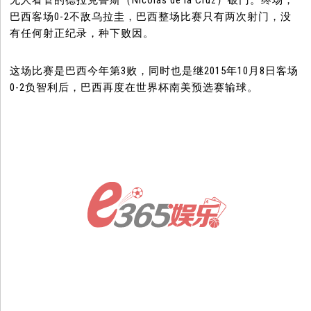
无人看管的德拉克鲁斯（Nicolás de la Cruz）破门。终场，
巴西客场0-2不敌乌拉圭，巴西整场比赛只有两次射门，没
有任何射正纪录，种下败因。
这场比赛是巴西今年第3败，同时也是继2015年10月8日客场
0-2负智利后，巴西再度在世界杯南美预选赛输球。