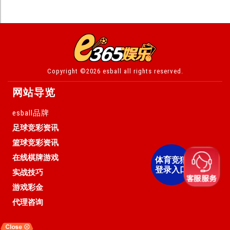
Copyright ©2026 esball all rights reserved.
网站导览
esball品牌
足球竞彩资讯
篮球竞彩资讯
足球世界杯
在线棋牌游戏
体育竞猜
NBA新闻
登录入口
实战技巧
BB棋牌
世界杯足球资讯
游戏彩金
最新消息
代理咨询
奥运会足球
游戏介绍
NBA交易转会