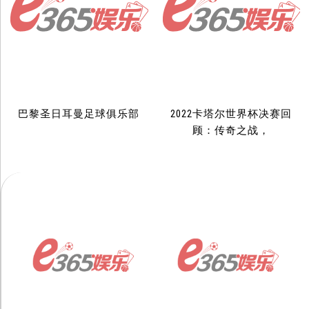
巴黎圣日耳曼足球俱乐部
2022卡塔尔世界杯决赛回
顾：传奇之战，