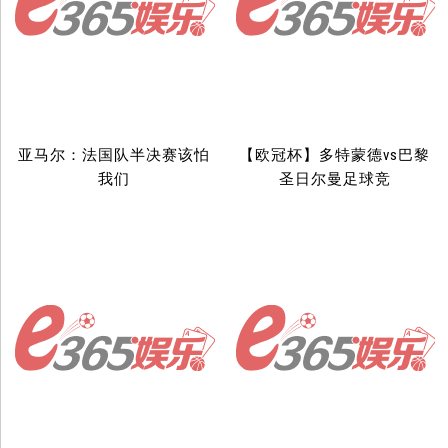
亚马尔：法国队半决赛该怕
【欧冠杯】多特蒙德vs巴黎
我们
圣日尔曼足球竞