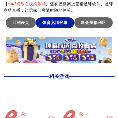
【
e365娱乐在线娱乐城
】还有提供网上竞猜足球软件、足球
竞猜直播，让玩家们可随时随地体验。
回列表页
体育竞猜登录
新会员福利区
相关游戏