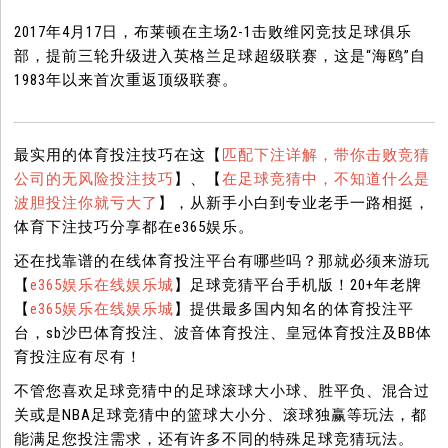
2017年4月17日，布莱顿在主场2-1击败维冈竞技足球俱乐
部，提前三轮升级进入英格兰足球超级联赛，这是“海鸥”自
1983年以来首次重返顶级联赛。
最实用的体育投注技巧在这【
匹配下注详解，带你击败竞猜
公司的无风险投注技巧
】、【
在足球竞猜中，不知道什么是
波胆投注你就亏大了
】，从新手小白到专业老手一路相挺，
体育下注技巧分享都在e365娱乐。
还在找靠谱的在线体育投注平台有哪些吗？那就必须来游玩
【
e365娱乐在线娱乐城
】足球竞猜平台手机版！20+年老牌
【
e365娱乐在线娱乐城
】提供最多国内知名的体育投注平
台，sb沙巴体育投注、波音体育投注、皇冠体育投注及BB体
育投注应有尽有！
不管您喜欢足球竞猜中的足球滚球大小球、胜平负、混合过
关或是NBA足球竞猜中的篮球大小分、滚球独赢等玩法，都
能满足您投注需求，还有许多不同的特殊足球竞猜玩法。