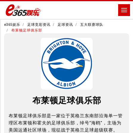
e365娱乐
足球竞彩资讯
足球资讯
五大联赛球队
布莱顿足球俱乐部
布莱顿足球俱乐部
布莱顿足球俱乐部是一家位于英格兰东南部沿海单一管
理区布莱顿和霍夫的足球俱乐部，绰号“海鸥”，主场为
美国运通社区球场，现征战于英格兰足球超级联赛。