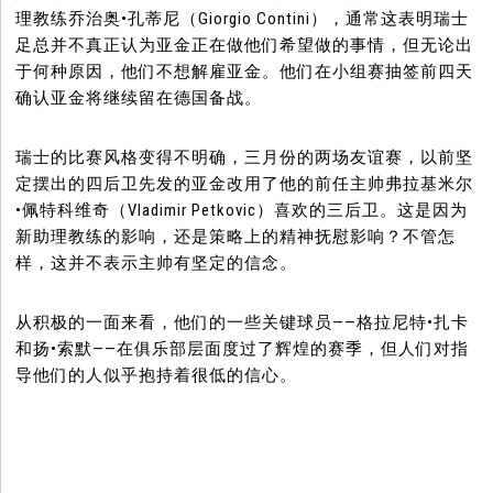
理教练乔治奥•孔蒂尼（Giorgio Contini），通常这表明瑞士
足总并不真正认为亚金正在做他们希望做的事情，但无论出
于何种原因，他们不想解雇亚金。他们在小组赛抽签前四天
确认亚金将继续留在德国备战。
瑞士的比赛风格变得不明确，三月份的两场友谊赛，以前坚
定摆出的四后卫先发的亚金改用了他的前任主帅弗拉基米尔
•佩特科维奇（Vladimir Petkovic）喜欢的三后卫。这是因为
新助理教练的影响，还是策略上的精神抚慰影响？不管怎
样，这并不表示主帅有坚定的信念。
从积极的一面来看，他们的一些关键球员——格拉尼特•扎卡
和扬•索默——在俱乐部层面度过了辉煌的赛季，但人们对指
导他们的人似乎抱持着很低的信心。