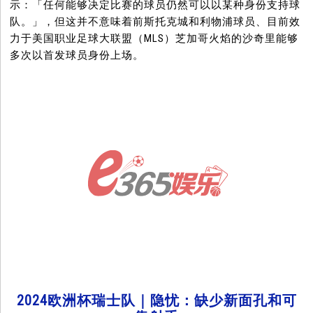
示：「任何能够决定比赛的球员仍然可以以某种身份支持球
队。」，但这并不意味着前斯托克城和利物浦球员、目前效
力于美国职业足球大联盟（MLS）芝加哥火焰的沙奇里能够
多次以首发球员身份上场。
2024欧洲杯瑞士队｜隐忧：缺少新面孔和可