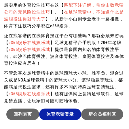
最实用的体育投注技巧在这【
匹配下注详解，带你击败竞猜
公司的无风险投注技巧
】、【
在足球竞猜中，不知道什么是
波胆投注你就亏大了
】，从新手小白到专业老手一路相挺，
体育下注技巧分享都在e365娱乐。
还在找靠谱的在线体育投注平台有哪些吗？那就必须来游玩
【
e365娱乐在线娱乐城
】足球竞猜平台手机版！20+年老牌
【
e365娱乐在线娱乐城
】提供最多国内知名的体育投注平
台，sb沙巴体育投注、波音体育投注、皇冠体育投注及BB体
育投注应有尽有！
不管您喜欢足球竞猜中的足球滚球大小球、胜平负、混合过
关或是NBA足球竞猜中的篮球大小分、滚球独赢等玩法，都
能满足您投注需求，还有许多不同的特殊足球竞猜玩法。
【
e365娱乐在线娱乐城
】还有提供网上竞猜足球软件、足球
竞猜直播，让玩家们可随时随地体验。
回列表页
体育竞猜登录
新会员福利区