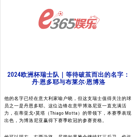
2024欧洲杯瑞士队｜等待破茧而出的名字：
丹‧恩多耶与布莱尔‧恩博洛
他的名字已经在意大利家喻户晓，但这支瑞士值得关注的球
员之一是丹恩多耶。这位边锋在意甲博洛尼亚一直充满活
力，在蒂亚戈•莫塔（Thiago Motta）的带领下，本赛季表现
出色，为博洛尼亚赢得下赛季欧冠的参赛资格。