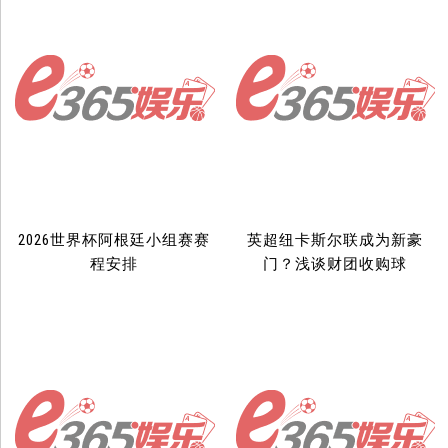
2026世界杯阿根廷小组赛赛
英超纽卡斯尔联成为新豪
程安排
门？浅谈财团收购球