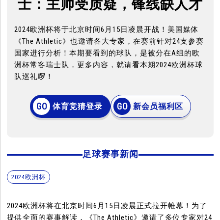
士：主帅受质疑，锋线缺人才
2024欧洲杯将于北京时间6月15日凌晨开战！美国媒体
《The Athletic》也邀请各大专家，在赛前针对24支参赛
国家进行分析！本期要看到的球队，是被分在A组的欧
洲杯常客瑞士队，更多内容，就请看本期2024欧洲杯球
队巡礼啰！
体育竞猜登录
新会员福利区
足球赛事新闻
2024欧洲杯
2024欧洲杯将在北京时间6月15日凌晨正式拉开帷幕！为了
提供全面的赛事解读，《The Athletic》邀请了多位专家对24