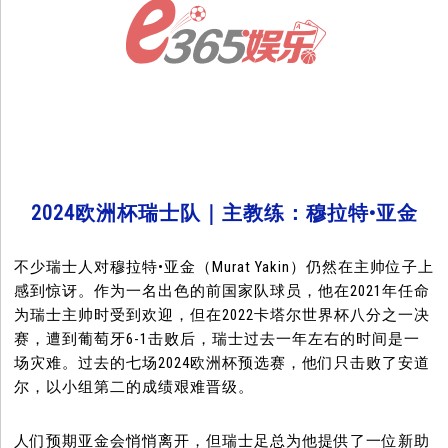
2024欧洲杯瑞士队｜主教练：穆拉特•亚金
不少瑞士人对穆拉特•亚金（Murat Yakin）仍然在主帅位子上
感到惊讶。作为一名出色的前国家队球员，他在2021年任命
为瑞士主帅时受到欢迎，但在2022卡塔尔世界杯八分之一决
赛，遭到葡萄牙6-1击败后，瑞士过去一年左右的时间是一
场灾难。过去的七场2024欧洲杯预选赛，他们只击败了安道
尔，以小组第二的成绩艰难晋级。
人们预期亚金会悄悄离开，但瑞士足总为他提供了一位新助