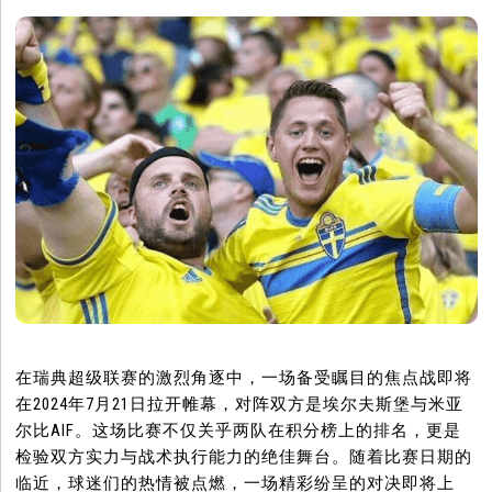
在瑞典超级联赛的激烈角逐中，一场备受瞩目的焦点战即将
在2024年7月21日拉开帷幕，对阵双方是埃尔夫斯堡与米亚
尔比AIF。这场比赛不仅关乎两队在积分榜上的排名，更是
检验双方实力与战术执行能力的绝佳舞台。随着比赛日期的
临近，球迷们的热情被点燃，一场精彩纷呈的对决即将上