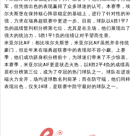
军，但凭借出色的表现赢得了众多球迷的认可。本赛季，埃
尔夫斯堡在保持核心阵容稳定的基础上，进行了针对性的补
强，力求在瑞典超联赛中更进一步。目前，球队以6胜1平7
负的战绩暂列积分榜第七位，尤其是在主场，他们展现出了
强大的统治力，5胜1平1负的佳绩让对手望而生畏。
米亚尔比AIF：相比埃尔夫斯堡，米亚尔比AIF虽然并非传统
豪门，但近年来在瑞典超联赛中的表现却不容小觑。上赛
季，他们成功跻身积分榜前十，为球迷们带来了不少惊喜。
本赛季，米亚尔比AIF更是状态火热，以8胜2平4负的成绩高
居积分榜第三位，成为了夺冠的热门球队之一。球队在进攻
端火力全开，场均进球数名列前茅；而在防守端，他们同样
表现出色，仅失24球，是联赛中防守最好的球队之一。