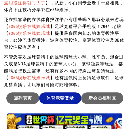
波胆投注你就亏大了
】，从新手小白到专业老手一路相挺，
体育下注技巧分享都在e365娱乐。
还在找靠谱的在线体育投注平台有哪些吗？那就必须来游玩
【
e365娱乐在线娱乐城
】足球竞猜平台手机版！20+年老牌
【
e365娱乐在线娱乐城
】提供最多国内知名的体育投注平
台，sb沙巴体育投注、波音体育投注、皇冠体育投注及BB体
育投注应有尽有！
不管您喜欢足球竞猜中的足球滚球大小球、胜平负、混合过
关或是NBA足球竞猜中的篮球大小分、滚球独赢等玩法，都
能满足您投注需求，还有许多不同的特殊足球竞猜玩法。
【
e365娱乐在线娱乐城
】还有提供网上竞猜足球软件、足球
竞猜直播，让玩家们可随时随地体验。
回列表页
体育竞猜登录
新会员福利区