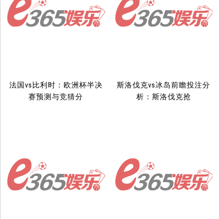
法国vs比利时：欧洲杯半决
斯洛伐克vs冰岛前瞻投注分
赛预测与竞猜分
析：斯洛伐克抢