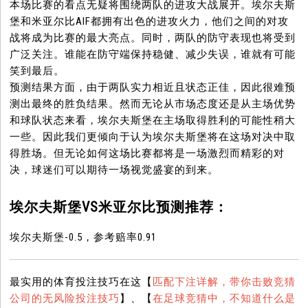
本场比赛的看点无疑将围绕两队的进攻大战展开。埃尔夫斯
堡和米亚尔比AIF都拥有出色的进攻火力，他们之间的对攻
战将成为比赛的最大亮点。同时，两队的防守表现也将受到
广泛关注。谁能在防守端保持稳健、减少失误，谁就有可能
笑到最后。
预测结果方面，由于两队实力相近且状态正佳，因此很难预
测出最终的胜负结果。然而无论从市场态度还是从主场优势
和球队状态来看，埃尔夫斯堡在主场取得胜利的可能性稍大
一些。因此我们更倾向于认为埃尔夫斯堡将在这场对决中取
得胜场。但无论如何这场比赛都将是一场激烈而精彩的对
决，球迷们可以期待一场视觉盛宴的到来。
埃尔夫斯堡VS米亚尔比预测推荐：
埃尔夫斯堡-0.5，参考赔率0.91
最实用的体育投注技巧在这【
匹配下注详解，带你击败竞猜
公司的无风险投注技巧
】、【
在足球竞猜中，不知道什么是