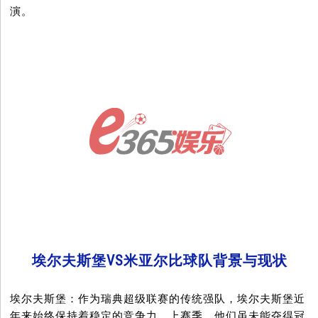
演。
埃尔夫斯堡VS米亚尔比球队背景与现状
埃尔夫斯堡：作为瑞典超级联赛的传统强队，埃尔夫斯堡近
年来始终保持着稳定的竞争力。上赛季，他们虽未能夺得冠