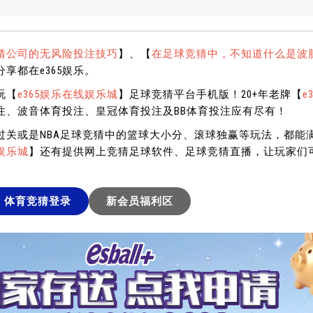
猜公司的无风险投注技巧
】、【
在足球竞猜中，不知道什么是波
享都在e365娱乐。
玩【
e365娱乐在线娱乐城
】足球竞猜平台手机版！20+年老牌【
e
注、波音体育投注、皇冠体育投注及BB体育投注应有尽有！
过关或是NBA足球竞猜中的篮球大小分、滚球独赢等玩法，都能
线娱乐城
】还有提供网上竞猜足球软件、足球竞猜直播，让玩家们
体育竞猜登录
新会员福利区