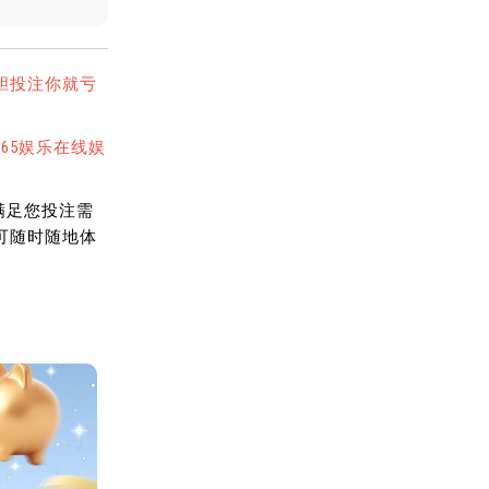
胆投注你就亏
365娱乐在线娱
满足您投注需
可随时随地体