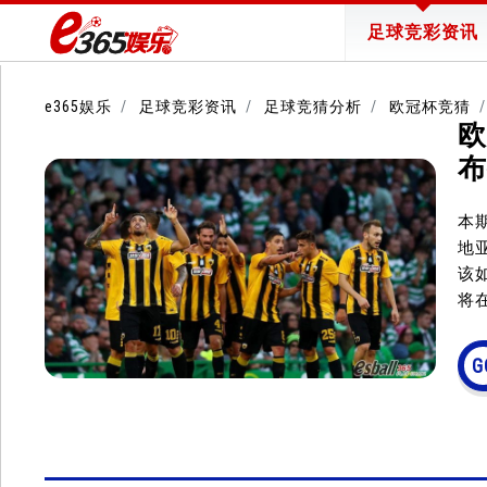
足球竞彩资讯
e365娱乐
足球竞彩资讯
足球竞猜分析
欧冠杯竞猜
欧
本
地
该
将