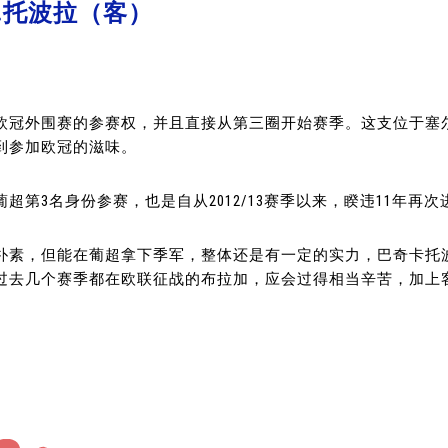
.托波拉（客）
欧冠外围赛的参赛权，并且直接从第三圈开始赛季。这支位于塞
尝到参加欧冠的滋味。
第3名身份参赛，也是自从2012/13赛季以来，睽违11年再次
朴素，但能在葡超拿下季军，整体还是有一定的实力，巴奇卡托
过去几个赛季都在欧联征战的布拉加，应会过得相当辛苦，加上