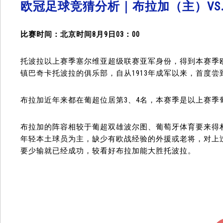
欧冠足球竞猜分析｜布拉加（主）VS
比赛时间：北京时间8月9日03：00
托波拉以上赛季塞尔维亚超级联赛亚军身份，得到本赛季
镇巴奇卡托波拉的俱乐部，自从1913年成军以来，首度
布拉加近年来都在葡超位居第3、4名，本赛季是以上赛季葡超
布拉加的阵容相较于葡超双雄波尔图、葡萄牙体育要来得
年轻本土球员为主，缺少有欧战经验的外援或老将，对上
要少输就已经成功，较看好布拉加能大胜托波拉。