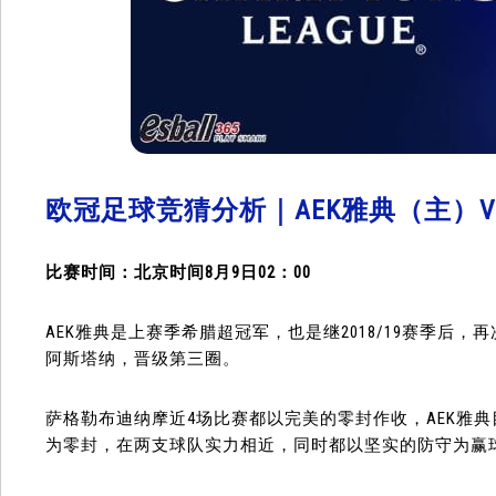
欧冠足球竞猜分析｜AEK雅典（主）V
比赛时间：北京时间8月9日02：00
AEK雅典是上赛季希腊超冠军，也是继2018/19赛季
阿斯塔纳，晋级第三圈。
萨格勒布迪纳摩近4场比赛都以完美的零封作收，AEK雅
为零封，在两支球队实力相近，同时都以坚实的防守为赢