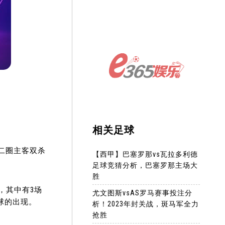
相关足球
第二圈主客双杀
【西甲】巴塞罗那vs瓦拉多利德
足球竞猜分析，巴塞罗那主场大
胜
，其中有3场
尤文图斯vsAS罗马赛事投注分
球的出现。
析！2023年封关战，斑马军全力
抢胜