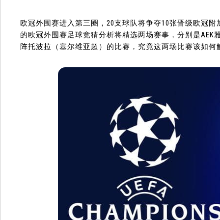
欧冠外围赛进入第三圈，20支球队将争夺10张晋级欧冠附
的欧冠外围赛足球竞猜分析将精选两场赛事，分别是AE
阵托波拉（塞尔维亚超）的比赛，究竟这两场比赛该如何