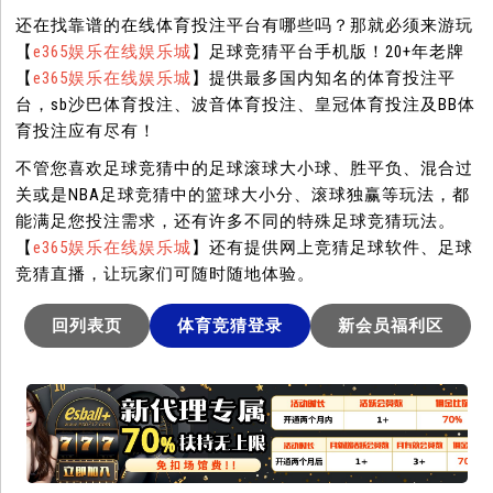
还在找靠谱的在线体育投注平台有哪些吗？那就必须来游玩
【
e365娱乐在线娱乐城
】足球竞猜平台手机版！20+年老牌
【
e365娱乐在线娱乐城
】提供最多国内知名的体育投注平
台，sb沙巴体育投注、波音体育投注、皇冠体育投注及BB体
育投注应有尽有！
不管您喜欢足球竞猜中的足球滚球大小球、胜平负、混合过
关或是NBA足球竞猜中的篮球大小分、滚球独赢等玩法，都
能满足您投注需求，还有许多不同的特殊足球竞猜玩法。
【
e365娱乐在线娱乐城
】还有提供网上竞猜足球软件、足球
竞猜直播，让玩家们可随时随地体验。
回列表页
体育竞猜登录
新会员福利区