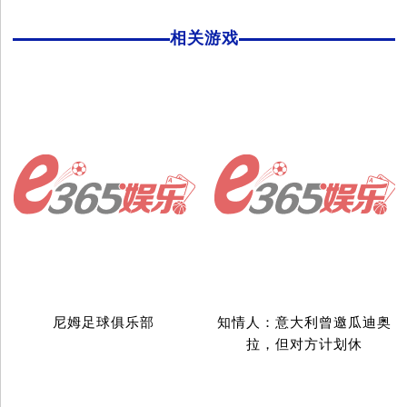
相关游戏
尼姆足球俱乐部
知情人：意大利曾邀瓜迪奥
拉，但对方计划休