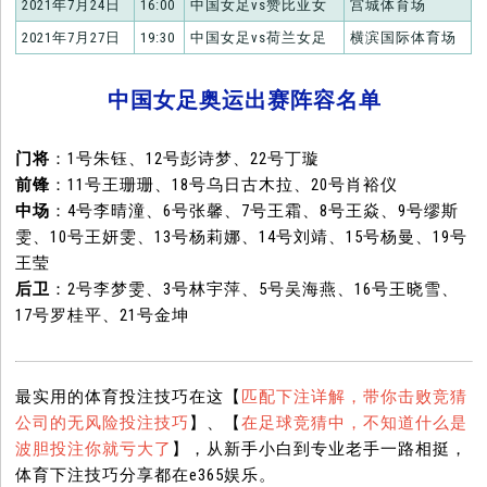
2021年7月24日
16:00
中国女足vs赞比亚女
宫城体育场
2021年7月27日
19:30
中国女足vs荷兰女足
横滨国际体育场
中国女足奥运出赛阵容名单
门将
：1号朱钰、12号彭诗梦、22号丁璇
前锋
：11号王珊珊、18号乌日古木拉、20号肖裕仪
中场
：4号李晴潼、6号张馨、7号王霜、8号王焱、9号缪斯
雯、10号王妍雯、13号杨莉娜、14号刘靖、15号杨曼、19号
王莹
后卫
：2号李梦雯、3号林宇萍、5号吴海燕、16号王晓雪、
17号罗桂平、21号金坤
最实用的体育投注技巧在这【
匹配下注详解，带你击败竞猜
公司的无风险投注技巧
】、【
在足球竞猜中，不知道什么是
波胆投注你就亏大了
】，从新手小白到专业老手一路相挺，
体育下注技巧分享都在e365娱乐。