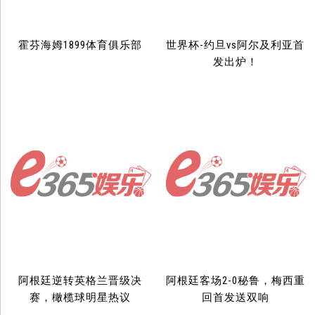
霍芬海姆1899体育俱乐部
世界杯-约旦vs阿尔及利亚首
发出炉！
阿根廷逆转英格兰晋级决
阿根廷客场2-0秘鲁，梅西重
赛，橄榄球明星热议
回首发送双响