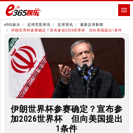
e365娱乐
足球竞彩资讯
足球资讯
最新足球新闻
伊朗世界杯参赛确定？宣布参加2026世界杯 但向美国提出1条件
伊朗世界杯参赛确定？宣布参
加2026世界杯 但向美国提出
1条件