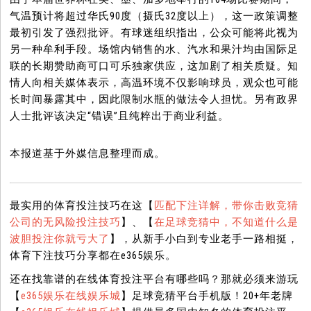
气温预计将超过华氏90度（摄氏32度以上），这一政策调整
最初引发了强烈批评。有球迷组织指出，公众可能将此视为
另一种牟利手段。场馆内销售的水、汽水和果汁均由国际足
联的长期赞助商可口可乐独家供应，这加剧了相关质疑。知
情人向相关媒体表示，高温环境不仅影响球员，观众也可能
长时间暴露其中，因此限制水瓶的做法令人担忧。另有政界
人士批评该决定“错误”且纯粹出于商业利益。
本报道基于外媒信息整理而成。
最实用的体育投注技巧在这【
匹配下注详解，带你击败竞猜
公司的无风险投注技巧
】、【
在足球竞猜中，不知道什么是
波胆投注你就亏大了
】，从新手小白到专业老手一路相挺，
体育下注技巧分享都在e365娱乐。
还在找靠谱的在线体育投注平台有哪些吗？那就必须来游玩
【
e365娱乐在线娱乐城
】足球竞猜平台手机版！20+年老牌