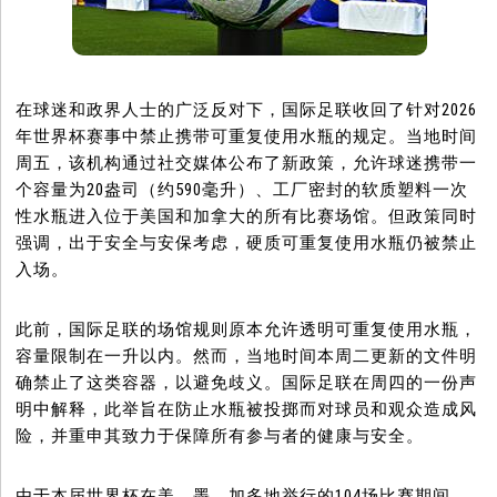
在球迷和政界人士的广泛反对下，国际足联收回了针对2026
年世界杯赛事中禁止携带可重复使用水瓶的规定。当地时间
周五，该机构通过社交媒体公布了新政策，允许球迷携带一
个容量为20盎司（约590毫升）、工厂密封的软质塑料一次
性水瓶进入位于美国和加拿大的所有比赛场馆。但政策同时
强调，出于安全与安保考虑，硬质可重复使用水瓶仍被禁止
入场。
此前，国际足联的场馆规则原本允许透明可重复使用水瓶，
容量限制在一升以内。然而，当地时间本周二更新的文件明
确禁止了这类容器，以避免歧义。国际足联在周四的一份声
明中解释，此举旨在防止水瓶被投掷而对球员和观众造成风
险，并重申其致力于保障所有参与者的健康与安全。
由于本届世界杯在美、墨、加多地举行的104场比赛期间，