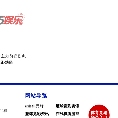
姆主力前锋伤愈
尔逊缺阵
网站导览
esball品牌
足球竞彩资讯
FG棋
体育竞猜
篮球竞彩资讯
在线棋牌游戏
登录入口