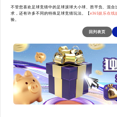
不管您喜欢足球竞猜中的足球滚球大小球、胜平负、混合
求，还有许多不同的特殊足球竞猜玩法。【
e365娱乐在
验。
回列表页