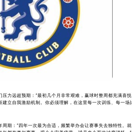
门压力远超预期：“最初几个月非常艰难，赢球时整周都充满喜
新建立自我激励机制。你必须理解，在这里每一次训练、每一场
年周期：“四年一次最为合适，频繁举办会让赛事失去独特性。