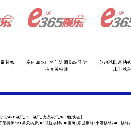
？最新赔
塞内加尔门将门迪因伤缺阵伊
英超球队富勒
拉克关键战
未卜威
视讯/eBet视讯/XBB视讯/完美视讯/BBB区块链】
Y开元棋牌
/
MT美天棋牌
/
KX凯旋棋牌
/
BB棋牌
/
乐游棋牌
/幸运棋牌/ACE棋牌/