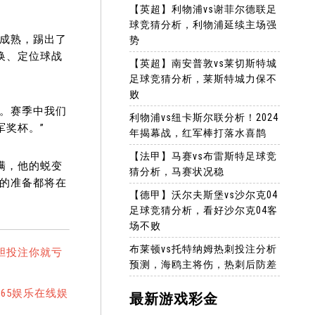
【英超】利物浦vs谢菲尔德联足
球竞猜分析，利物浦延续主场强
系成熟，踢出了
势
换、定位球战
【英超】南安普敦vs莱切斯特城
足球竞猜分析，莱斯特城力保不
败
力。赛季中我们
利物浦vs纽卡斯尔联分析！2024
军奖杯。”
年揭幕战，红军棒打落水喜鹊
【法甲】马赛vs布雷斯特足球竞
满，他的蜕变
猜分析，马赛状况稳
有的准备都将在
【德甲】沃尔夫斯堡vs沙尔克04
足球竞猜分析，看好沙尔克04客
场不败
布莱顿vs托特纳姆热刺投注分析
胆投注你就亏
预测，海鸥主将伤，热刺后防差
365娱乐在线娱
最新游戏彩金