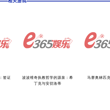
相关游戏
南：签证
波波维奇执教哲学的源泉：希
马赛奥林匹
丁克与安切洛蒂