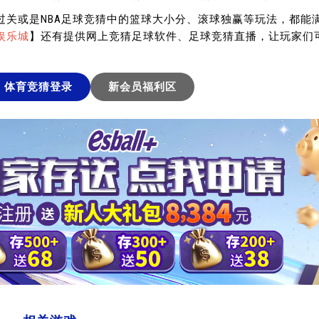
过关或是NBA足球竞猜中的篮球大小分、滚球独赢等玩法，都能
线娱乐城
】还有提供网上竞猜足球软件、足球竞猜直播，让玩家们
体育竞猜登录
新会员福利区