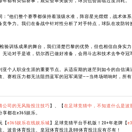
每年都有类似赛事，观众会审美疲劳，球员也会面临过度消耗。”
词：“他们整个赛季都保持着顶级水准，阵容星光熠熠，战术体
备竞争力。我们在备战中针对性分析了对手特点，球队在攻防转
是检验训练成果的舞台，我们清楚巴黎的优势，但也相信自身实
。无论对手是谁，切尔西已做好准备，会用斗志和技术去争夺冠
利亚个人职业生涯的重要节点。从适应期的迷茫到如今的自信满
敌、赛程压力都无法阻挡蓝军的冠军渴望——当终场哨响时，所
猜公司的无风险投注技巧
】、【
在足球竞猜中，不知道什么是波
享都在e365娱乐。
玩【
e365娱乐在线娱乐城
】足球竞猜平台手机版！20+年老牌【
e
注、波音体育投注、皇冠体育投注及BB体育投注应有尽有！