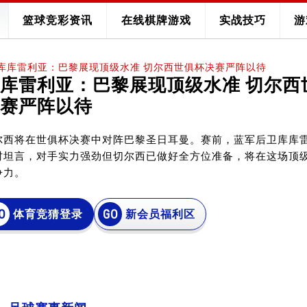
篮球竞彩资讯
在线棋牌游戏
实战技巧
游
库库雷利亚：巴黎展现顶级水准 切尔西世俱杯决赛严阵以待
NBA新闻
足球世界杯
BB棋牌
库雷利亚：巴黎展现顶级水准 切尔西
决赛严阵以待
最新消息
世界杯足球资讯
游戏介绍
賽
英
尔西将在世俱杯决赛中对阵巴黎圣日耳曼。赛前，蓝军后卫库库
NBA交易转会
奥运会足球
球
西
时坦言，对手实力强劲但切尔西已做好全方位准备，将在这场顶
NBA竞猜
球
法
争力。
NBA球队
薪
德
NBA球员
新
意
体育竞猜登录
新会员福利区
欧
欧
欧
世