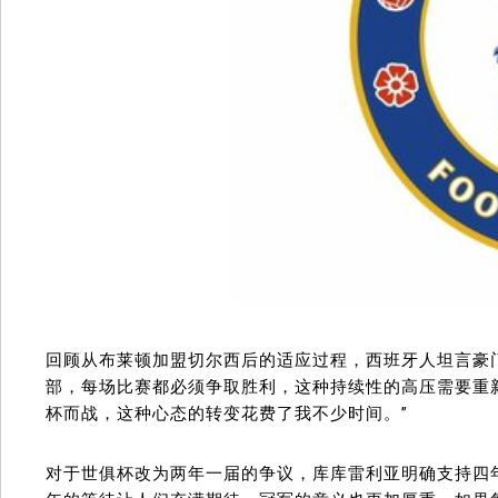
回顾从布莱顿加盟切尔西后的适应过程，西班牙人坦言豪
部，每场比赛都必须争取胜利，这种持续性的高压需要重
杯而战，这种心态的转变花费了我不少时间。”
对于世俱杯改为两年一届的争议，库库雷利亚明确支持四